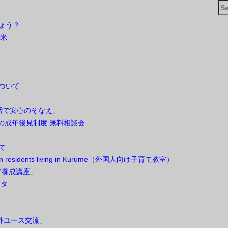
Se
for
しょう？
留米
ついて
 終活で安心のそなえ」
ための成年後見制度 無料相談会
て
oreign residents living in Kurume（外国人向け子育て教室）
ア養成講座」
スタ
海外ユース交流」