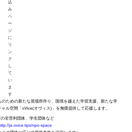
込
み
ペ
ー
ジ
に
リ
ン
ク
し
て
い
ま
す
ちのための新たな居場所作り、国境を越えた学習支援、新たな学
ル空間「oVice(オヴィス)」を無償提供して応援します。
などの非営利団体、学生団体など
http://ja.ovice.tips/npo-space