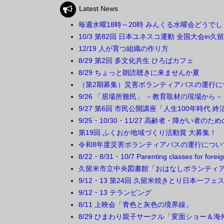
Latest News
毎週水曜18時～20時 みんくる水曜会どうで
10/3 第82回 日本ユネスコ運動 全国大会in久
12/19 人が育つ組織の作り方
8/29 第2回 多文化共生 ひろばカフェ
8/29 ちょっと朗読聴きに来ませんか夏
（第2期募集）災害ボランティアバスの運行に
9/26 「居場所難民」 －教育取材の現場から－
9/27 第6回 市民公開講座「人生100年時代
9/25・10/30・11/27 高齢者・障がい者の
第19回 ふくおか地域づくり活動賞 大募集！
令和8年度災害ボランティアバスの運行につい
8/22・8/31・10/7 Parenting classes for f
久留米市立中央図書館「おはなしボランティ
9/12・13 第24回 久留米焼きとり日本一フェ
9/12・13 テランピング
8/11 上映会「青色と灰色の境界線」
8/29 ひまわり親子サークル「変面ショー＆