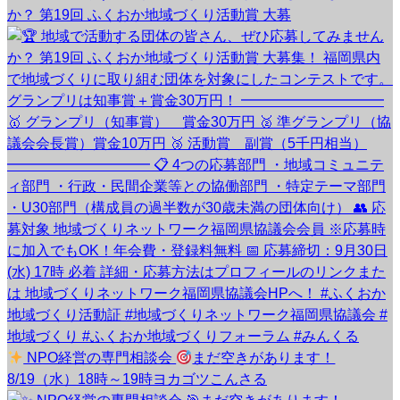
か？ 第19回 ふくおか地域づくり活動賞 大募
NPO経営の専門相談会
まだ空きがあります！
8/19（水）18時～19時ヨカゴツこんさる