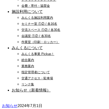
会費・寄付・協賛金
施設利用について
みんくる施設利用案内
セミナー室 ①② / 各16名
交流スペース ①② / 各30名
会議室 ①② / 各30名
作業室（印刷・ロッカー）
みんくるについて
みんくる事業 Pickup！
総合案内
業務案内
指定管理者について
交通アクセス・駐車場
リンク集
お知らせ（新着情報）
お知らせ
2024年7月1日