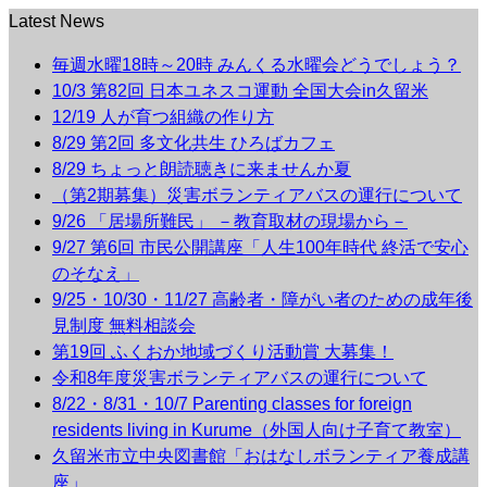
Latest News
毎週水曜18時～20時 みんくる水曜会どうでしょう？
10/3 第82回 日本ユネスコ運動 全国大会in久留米
12/19 人が育つ組織の作り方
8/29 第2回 多文化共生 ひろばカフェ
8/29 ちょっと朗読聴きに来ませんか夏
（第2期募集）災害ボランティアバスの運行について
9/26 「居場所難民」 －教育取材の現場から－
9/27 第6回 市民公開講座「人生100年時代 終活で安心
のそなえ」
9/25・10/30・11/27 高齢者・障がい者のための成年後
見制度 無料相談会
第19回 ふくおか地域づくり活動賞 大募集！
令和8年度災害ボランティアバスの運行について
8/22・8/31・10/7 Parenting classes for foreign
residents living in Kurume（外国人向け子育て教室）
久留米市立中央図書館「おはなしボランティア養成講
座」