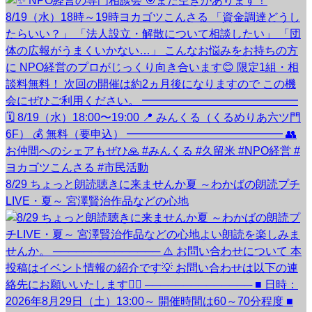
8/29 ちょっと朗読聴きに来ませんか夏 ～わかばの朗読プチ
LIVE・夏～ 宮澤賢治作品などの心地