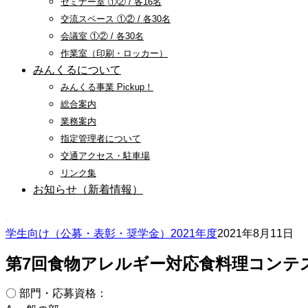
セミナー室 ①② / 各16名
交流スペース ①② / 各30名
会議室 ①② / 各30名
作業室（印刷・ロッカー）
みんくるについて
みんくる事業 Pickup！
総合案内
業務案内
指定管理者について
交通アクセス・駐車場
リンク集
お知らせ（新着情報）
学生向け（公募・表彰・奨学金）2021年度
2021年8月11日
第7回食物アレルギー対応食料理コンテ
〇 部門・応募資格：