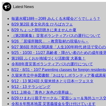
Latest News
毎週水曜18時～20時 みんくる水曜会どうでしょう？
8/29 第2回 多文化共生 ひろばカフェ
8/29 ちょっと朗読聴きに来ませんか夏
（第2期募集）災害ボランティアバスの運行について
9/26 「居場所難民」 －教育取材の現場から－
9/27 第6回 市民公開講座「人生100年時代 終活で安心
9/25・10/30・11/27 高齢者・障がい者のための成年
第19回 ふくおか地域づくり活動賞 大募集！
令和8年度災害ボランティアバスの運行について
8/22・8/31・10/7 Parenting classes for foreign r
久留米市立中央図書館「おはなしボランティア養成講座
9/12・13 第24回 久留米焼きとり日本一フェスタ
9/12・13 テランピング
8/11 上映会「青色と灰色の境界線」
8/29 ひまわり親子サークル「変面ショー＆海外ユース
令和８年熊本地震 災害義援金を受け付けています