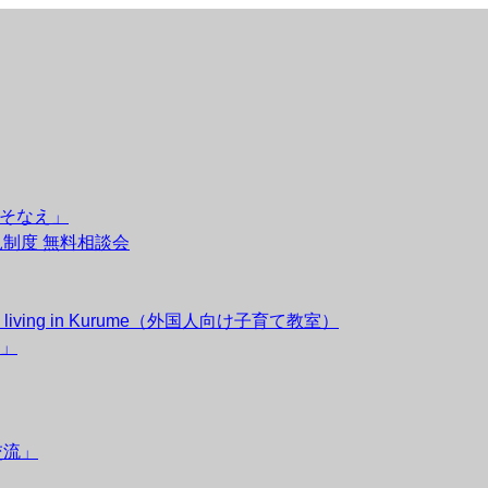
のそなえ」
後見制度 無料相談会
esidents living in Kurume（外国人向け子育て教室）
」
交流」