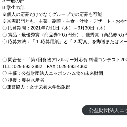
A 一般の部
B 学生の部
※個人の応募だけでなくグループでの応募も可能
※※両部門とも、主菜・副菜・主食・汁物・デザート・おや
〇 応募期間：2021年7月1日（木）～9月30日（木）
〇 賞品：最優秀賞（商品券10万円分）、優秀賞（商品券5
〇 応募方法：「１.応募用紙」と「２.写真」を郵送またはメ
〇 問合せ：「第7回食物アレルギー対応食 料理コンテスト20
TEL : 029-893-2882 FAX : 029-893-4360
〇 主催：公益財団法人ニッポンハム食の未来財団
〇 後援：農林水産省
〇運営協力：女子栄養大学出版部
公益財団法人ニッポ