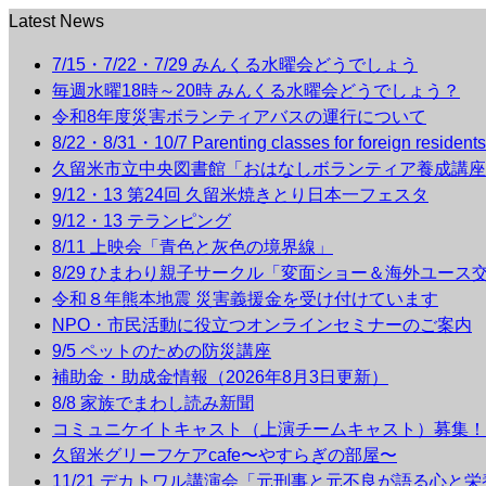
Latest News
7/15・7/22・7/29 みんくる水曜会どうでしょう
毎週水曜18時～20時 みんくる水曜会どうでしょう？
令和8年度災害ボランティアバスの運行について
8/22・8/31・10/7 Parenting classes for foreign r
久留米市立中央図書館「おはなしボランティア養成講座
9/12・13 第24回 久留米焼きとり日本一フェスタ
9/12・13 テランピング
8/11 上映会「青色と灰色の境界線」
8/29 ひまわり親子サークル「変面ショー＆海外ユース
令和８年熊本地震 災害義援金を受け付けています
NPO・市民活動に役立つオンラインセミナーのご案内
9/5 ペットのための防災講座
補助金・助成金情報（2026年8月3日更新）
8/8 家族でまわし読み新聞
コミュニケイトキャスト（上演チームキャスト）募集！
久留米グリーフケアcafe〜やすらぎの部屋〜
11/21 デカトワル講演会「元刑事と元不良が語る心と