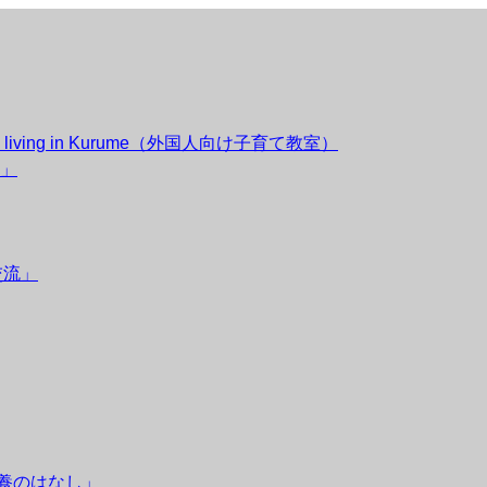
esidents living in Kurume（外国人向け子育て教室）
」
交流」
栄養のはなし」