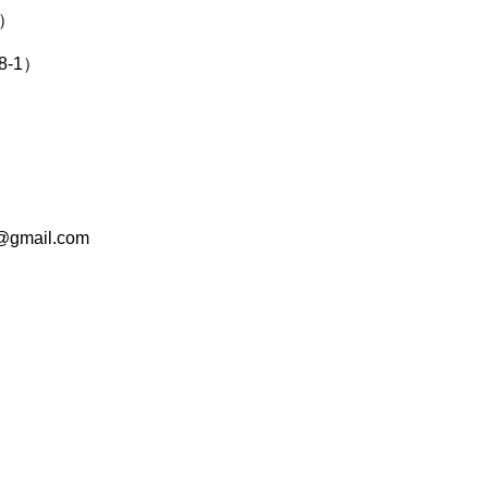
ム）
-1）
gmail.com