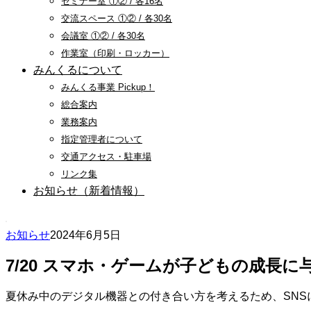
セミナー室 ①② / 各16名
交流スペース ①② / 各30名
会議室 ①② / 各30名
作業室（印刷・ロッカー）
みんくるについて
みんくる事業 Pickup！
総合案内
業務案内
指定管理者について
交通アクセス・駐車場
リンク集
お知らせ（新着情報）
お知らせ
2024年6月5日
7/20 スマホ・ゲームが子どもの成長に
夏休み中のデジタル機器との付き合い方を考えるため、SN