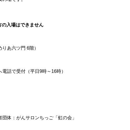
方の入場はできません
りあ六ツ門 6階）
電話で受付（平日9時～16時）
者団体：がんサロンちっご「虹の会」