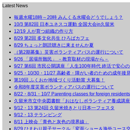
Latest News
毎週水曜18時～20時 みんくる水曜会どうでしょう？
10/3 第82回 日本ユネスコ運動 全国大会in久留米
12/19 人が育つ組織の作り方
8/29 第2回 多文化共生 ひろばカフェ
8/29 ちょっと朗読聴きに来ませんか夏
（第2期募集）災害ボランティアバスの運行について
9/26 「居場所難民」 －教育取材の現場から－
9/27 第6回 市民公開講座「人生100年時代 終活で安心
9/25・10/30・11/27 高齢者・障がい者のための成年
第19回 ふくおか地域づくり活動賞 大募集！
令和8年度災害ボランティアバスの運行について
8/22・8/31・10/7 Parenting classes for foreign r
久留米市立中央図書館「おはなしボランティア養成講座
9/12・13 第24回 久留米焼きとり日本一フェスタ
9/12・13 テランピング
8/11 上映会「青色と灰色の境界線」
8/29 ひまわり親子サークル「変面ショー＆海外ユース