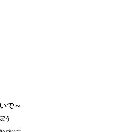
ないで～
ぼう
換の場です。