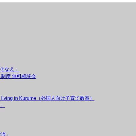
のそなえ」
後見制度 無料相談会
esidents living in Kurume（外国人向け子育て教室）
」
交流」