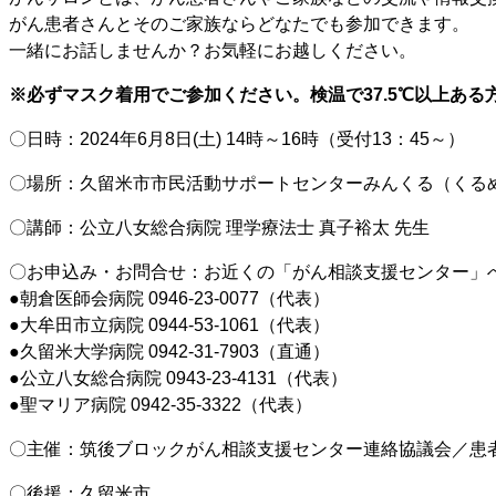
がん患者さんとそのご家族ならどなたでも参加できます。
一緒にお話しませんか？お気軽にお越しください。
※必ずマスク着用でご参加ください。検温で37.5℃以上ある
〇日時：2024年6月8日(土) 14時～16時（受付13：45～）
〇場所：久留米市市民活動サポートセンターみんくる（くるめ
〇講師：公立八女総合病院 理学療法士 真子裕太 先生
〇お申込み・お問合せ：お近くの「がん相談支援センター」へ
●朝倉医師会病院 0946-23-0077（代表）
●大牟田市立病院 0944-53-1061（代表）
●久留米大学病院 0942-31-7903（直通）
●公立八女総合病院 0943-23-4131（代表）
●聖マリア病院 0942-35-3322（代表）
〇主催：筑後ブロックがん相談支援センター連絡協議会／患
〇後援：久留米市