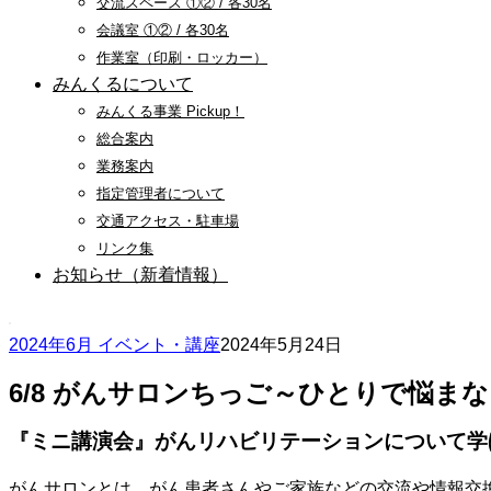
交流スペース ①② / 各30名
会議室 ①② / 各30名
作業室（印刷・ロッカー）
みんくるについて
みんくる事業 Pickup！
総合案内
業務案内
指定管理者について
交通アクセス・駐車場
リンク集
お知らせ（新着情報）
2024年6月 イベント・講座
2024年5月24日
6/8 がんサロンちっご～ひとりで悩ま
『ミニ講演会』がんリハビリテーションについて学
がんサロンとは、がん患者さんやご家族などの交流や情報交