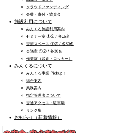
クラウドファンディング
会費・寄付・協賛金
施設利用について
みんくる施設利用案内
セミナー室 ①② / 各16名
交流スペース ①② / 各30名
会議室 ①② / 各30名
作業室（印刷・ロッカー）
みんくるについて
みんくる事業 Pickup！
総合案内
業務案内
指定管理者について
交通アクセス・駐車場
リンク集
お知らせ（新着情報）