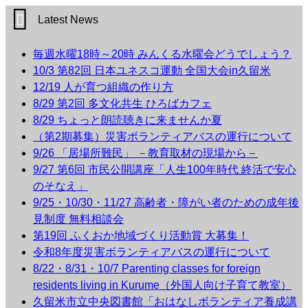
Latest News
毎週水曜18時～20時 みんくる水曜会どうでしょう？
10/3 第82回 日本ユネスコ運動 全国大会in久留米
12/19 人が育つ組織の作り方
8/29 第2回 多文化共生 ひろばカフェ
8/29 ちょっと朗読聴きに来ませんか夏
（第2期募集）災害ボランティアバスの運行について
9/26 「居場所難民」 －教育取材の現場から－
9/27 第6回 市民公開講座「人生100年時代 終活で安心
のそなえ」
9/25・10/30・11/27 高齢者・障がい者のための成年後
見制度 無料相談会
第19回 ふくおか地域づくり活動賞 大募集！
令和8年度災害ボランティアバスの運行について
8/22・8/31・10/7 Parenting classes for foreign
residents living in Kurume（外国人向け子育て教室）
久留米市立中央図書館「おはなしボランティア養成講