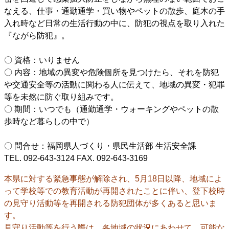
なえる、仕事・通勤通学・買い物やペットの散歩、庭木の手
入れ時など日常の生活行動の中に、防犯の視点を取り入れた
『ながら防犯』。
〇 資格：いりません
〇 内容：地域の異変や危険個所を見つけたら、それを防犯
や交通安全等の活動に関わる人に伝えて、地域の異変・犯罪
等を未然に防ぐ取り組みです。
〇 期間：いつでも（通勤通学・ウォーキングやペットの散
歩時など暮らしの中で）
〇 問合せ：福岡県人づくり・県民生活部 生活安全課
TEL. 092-643-3124 FAX. 092-643-3169
本県に対する緊急事態が解除され、5月18日以降、地域によ
って学校等での教育活動が再開されたことに伴い、登下校時
の見守り活動等を再開される防犯団体が多くあると思いま
す。
見守り活動等を行う際は、各地域の状況にあわせて、可能な