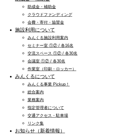
助成金・補助金
クラウドファンディング
会費・寄付・協賛金
施設利用について
みんくる施設利用案内
セミナー室 ①② / 各16名
交流スペース ①② / 各30名
会議室 ①② / 各30名
作業室（印刷・ロッカー）
みんくるについて
みんくる事業 Pickup！
総合案内
業務案内
指定管理者について
交通アクセス・駐車場
リンク集
お知らせ（新着情報）