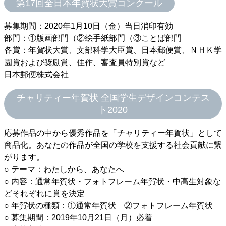
第17回全日本年賀状大賞コンクール
募集期間：2020年1月10日（金）当日消印有効
部門：①版画部門（②絵手紙部門（③ことば部門
各賞：年賀状大賞、文部科学大臣賞、日本郵便賞、ＮＨＫ学
園賞および奨励賞、佳作、審査員特別賞など
日本郵便株式会社
チャリティー年賀状 全国学生デザインコンテス
ト2020
応募作品の中から優秀作品を「チャリティー年賀状」として
商品化。あなたの作品が全国の学校を支援する社会貢献に繋
がります。
○ テーマ：わたしから、あなたへ
○ 内容：通常年賀状・フォトフレーム年賀状・中高生対象な
どそれぞれに賞を決定
○ 年賀状の種類：①通常年賀状 ②フォトフレーム年賀状
○ 募集期間：2019年10月21日（月）必着