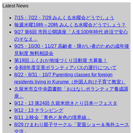
Latest News
7/15・7/22・7/29 みんくる水曜会どうでしょう
毎週水曜18時～20時 みんくる水曜会どうでしょう？
9/27 第6回 市民公開講座「人生100年時代 終活で安心
のそなえ」
9/25・10/30・11/27 高齢者・障がい者のための成年後
見制度 無料相談会
第19回 ふくおか地域づくり活動賞 大募集！
令和8年度災害ボランティアバスの運行について
8/22・8/31・10/7 Parenting classes for foreign
residents living in Kurume（外国人向け子育て教室）
久留米市立中央図書館「おはなしボランティア養成講
座」
9/12・13 第24回 久留米焼きとり日本一フェスタ
9/12・13 テランピング
8/11 上映会「青色と灰色の境界線」
8/29 ひまわり親子サークル「変面ショー＆海外ユース
交流」