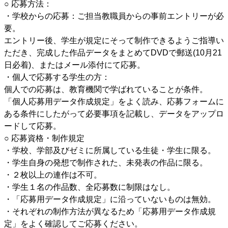
○ 応募方法：
・学校からの応募：ご担当教職員からの事前エントリーが必
要。
エントリー後、学生が規定にそって制作できるようご指導い
ただき、完成した作品データをまとめてDVDで郵送(10月21
日必着)、またはメール添付にて応募。
・個人で応募する学生の方：
個人での応募は、教育機関で学ばれていることが条件。
「個人応募用データ作成規定」をよく読み、応募フォームに
ある条件にしたがって必要事項を記載し、データをアップロ
ードして応募。
○ 応募資格・制作規定
・学校、学部及びゼミに所属している生徒・学生に限る。
・学生自身の発想で制作された、未発表の作品に限る。
・２枚以上の連作は不可。
・学生１名の作品数、全応募数に制限はなし。
・「応募用データ作成規定」に沿っていないものは無効。
・それぞれの制作方法が異なるため「応募用データ作成規
定」をよく確認してご応募ください。