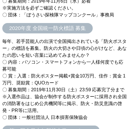
〇 募集期間：2019年年11月6日（水）必着
※実施方法を必ずご確認ください。
〇 団体：「ぼうさい探検隊マップコンクール」事務局
2020年度 全国統一防火標語 募集
毎年、若手芸能人の出演で全国掲出されている「防火ポスタ
ー」の標語を募集。防火の大切さや日頃の心がけなど、あな
たの思いを短い言葉に込めてみませんか？
〇 内容：パソコン・スマートフォンから一人様何度でも応
募可能
〇 賞：入選：防火ポスター掲載+賞金10万円、佳作：賞金 1
万円、奨励賞：QUOカード
〇 募集期間：2019年11月30日（土）23:59 応募完了分まで
※入選作品は、協会が制作する防火ポスターに採用され全国
の消防署をはじめ公共機関等に掲示、防火・防災意識の啓
発・PR等に活用。
〇 団体：一般社団法人 日本損害保険協会