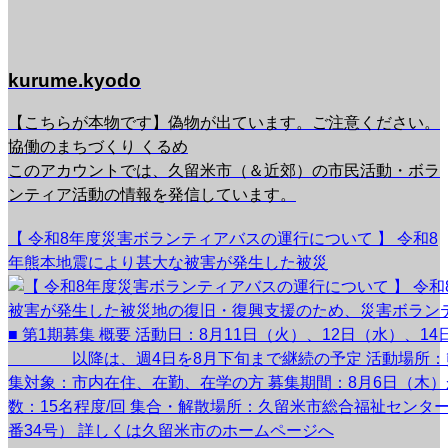
kurume.kyodo
【こちらが本物です】偽物が出ています。ご注意ください。
協働のまちづくり くるめ
このアカウントでは、久留米市（＆近郊）の市民活動・ボラ
ンティア活動の情報を発信しています。
【 令和8年度災害ボランティアバスの運行について 】 令和8
年熊本地震により甚大な被害が発生した被災