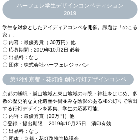
ハーフェレ学生デザインコンペティション
2019
学生を対象としたアイディアコンペを開催。課題は「のこる
家」。
〇 内容：最優秀賞（ 30万円）他
〇 応募期間：2019年10月2日 必着
〇 出品料：なし
〇 団体：株式会社ハーフェレジャパン
第12回 京都・花灯路 創作行灯デザインコンペ
京都の嵯峨・嵐山地域と東山地域の寺院・神社をはじめ、多
数の歴史的な文化遺産や街並みを陰影のある和の灯りで演出
する行灯デザインを募集。学生の応募可能。
〇 内容：最優秀賞（20万円）他
〇登録・提出期限： 2019年10月25日 消印有効
〇 出品料：なし
〇 団体：京都・花灯路推進協議会