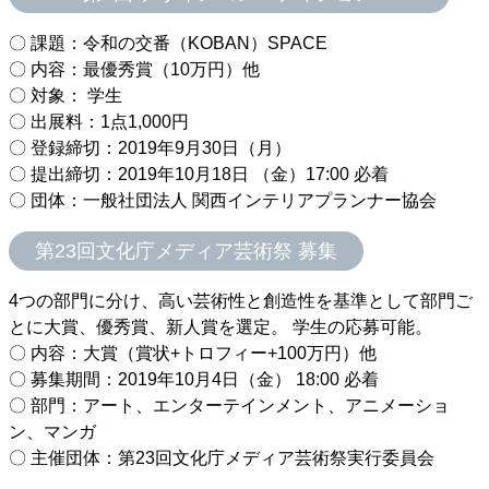
〇 課題：令和の交番（KOBAN）SPACE
〇 内容：最優秀賞（10万円）他
〇 対象： 学生
〇 出展料：1点1,000円
〇 登録締切：2019年9月30日（月）
〇 提出締切：2019年10月18日 （金）17:00 必着
〇 団体：一般社団法人 関西インテリアプランナー協会
第23回文化庁メディア芸術祭 募集
4つの部門に分け、高い芸術性と創造性を基準として部門ご
とに大賞、優秀賞、新人賞を選定。 学生の応募可能。
〇 内容：大賞（賞状+トロフィー+100万円）他
〇 募集期間：2019年10月4日（金） 18:00 必着
〇 部門：アート、エンターテインメント、アニメーショ
ン、マンガ
〇 主催団体：第23回文化庁メディア芸術祭実行委員会