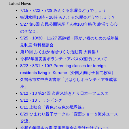
Latest News
7/15・7/22・7/29 みんくる水曜会どうでしょう
毎週水曜18時～20時 みんくる水曜会どうでしょう？
9/27 第6回 市民公開講座「人生100年時代 終活で安心
のそなえ」
9/25・10/30・11/27 高齢者・障がい者のための成年後
見制度 無料相談会
第19回 ふくおか地域づくり活動賞 大募集！
令和8年度災害ボランティアバスの運行について
8/22・8/31・10/7 Parenting classes for foreign
residents living in Kurume（外国人向け子育て教室）
久留米市立中央図書館「おはなしボランティア養成講
座」
9/12・13 第24回 久留米焼きとり日本一フェスタ
9/12・13 テランピング
8/11 上映会「青色と灰色の境界線」
8/29 ひまわり親子サークル「変面ショー＆海外ユース
交流」
令和８年熊本地震 災害義援金を受け付けています