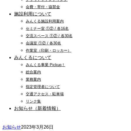
会費・寄付・協賛金
施設利用について
みんくる施設利用案内
セミナー室 ①② / 各16名
交流スペース ①② / 各30名
会議室 ①② / 各30名
作業室（印刷・ロッカー）
みんくるについて
みんくる事業 Pickup！
総合案内
業務案内
指定管理者について
交通アクセス・駐車場
リンク集
お知らせ（新着情報）
お知らせ
2023年3月26日