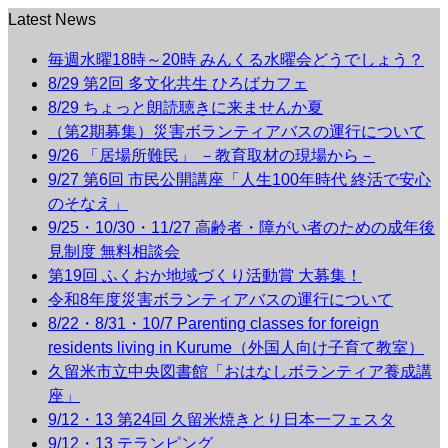
Latest News
毎週水曜18時～20時 みんくる水曜会どうでしょう？
8/29 第2回 多文化共生 ひろばカフェ
8/29 ちょっと朗読聴きに来ませんか夏
（第2期募集）災害ボランティアバスの運行について
9/26 「居場所難民」 －教育取材の現場から－
9/27 第6回 市民公開講座「人生100年時代 終活で安心
のそなえ」
9/25・10/30・11/27 高齢者・障がい者のための成年後
見制度 無料相談会
第19回 ふくおか地域づくり活動賞 大募集！
令和8年度災害ボランティアバスの運行について
8/22・8/31・10/7 Parenting classes for foreign
residents living in Kurume（外国人向け子育て教室）
久留米市立中央図書館「おはなしボランティア養成講
座」
9/12・13 第24回 久留米焼きとり日本一フェスタ
9/12・13 テランピング