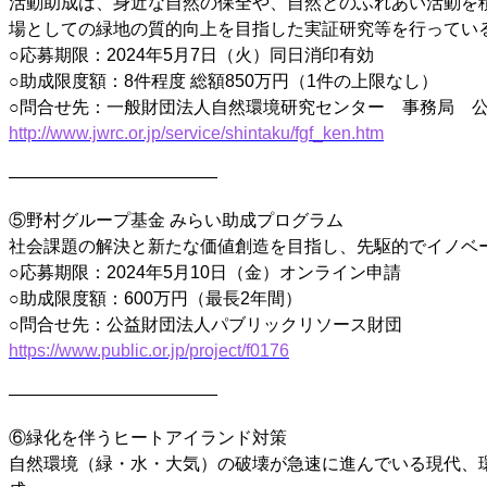
活動助成は、身近な自然の保全や、自然とのふれあい活動を
場としての緑地の質的向上を目指した実証研究等を行ってい
○応募期限：2024年5月7日（火）同日消印有効
○助成限度額：8件程度 総額850万円（1件の上限なし）
○問合せ先：一般財団法人自然環境研究センター 事務局 
http://www.jwrc.or.jp/service/shintaku/fgf_ken.htm
————————————
⑤野村グループ基金 みらい助成プログラム
社会課題の解決と新たな価値創造を目指し、先駆的でイノベ
○応募期限：2024年5月10日（金）オンライン申請
○助成限度額：600万円（最長2年間）
○問合せ先：公益財団法人パブリックリソース財団
https://www.public.or.jp/project/f0176
————————————
⑥緑化を伴うヒートアイランド対策
自然環境（緑・水・大気）の破壊が急速に進んでいる現代、