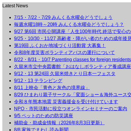
Latest News
7/15・7/22・7/29 みんくる水曜会どうでしょう
毎週水曜18時～20時 みんくる水曜会どうでしょう？
9/27 第6回 市民公開講座「人生100年時代 終活で安心
9/25・10/30・11/27 高齢者・障がい者のための成年
第19回 ふくおか地域づくり活動賞 大募集！
令和8年度災害ボランティアバスの運行について
8/22・8/31・10/7 Parenting classes for foreign r
久留米市立中央図書館「おはなしボランティア養成講座
9/12・13 第24回 久留米焼きとり日本一フェスタ
9/12・13 テランピング
8/11 上映会「青色と灰色の境界線」
8/29 ひまわり親子サークル「変面ショー＆海外ユース
令和８年熊本地震 災害義援金を受け付けています
NPO・市民活動に役立つオンラインセミナーのご案内
9/5 ペットのための防災講座
補助金・助成金情報（2026年8月3日更新）
8/8 家族でまわし読み新聞