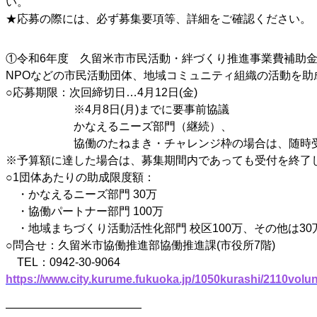
い。
★応募の際には、必ず募集要項等、詳細をご確認ください。
①令和6年度 久留米市市民活動・絆づくり推進事業費補助
NPOなどの市民活動団体、地域コミュニティ組織の活動を助
○応募期限：次回締切日…4月12日(金)
※4月8日(月)までに要事前協議
かなえるニーズ部門（継続）、
協働のたねまき・チャレンジ枠の場合は、随時
※予算額に達した場合は、募集期間内であっても受付を終了
○1団体あたりの助成限度額：
・かなえるニーズ部門 30万
・協働パートナー部門 100万
・地域まちづくり活動活性化部門 校区100万、その他は30
○問合せ：久留米市協働推進部協働推進課(市役所7階)
TEL：0942-30-9064
https://www.city.kurume.fukuoka.jp/1050kurashi/2110volun
————————————