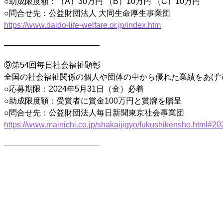
○助成限度額：（A）30万円 （B）10万円 （C）10万円
○問合せ先：公益財団法人 大同生命厚生事業団
https://www.daido-life-welfare.or.jp/index.htm
————————————
⑨第54回毎日社会福祉顕彰
全国の社会福祉関係の個人や団体の中から優れた業績をあげ
○応募期限：2024年5月31日（金）必着
○助成限度額：受賞者に賞金100万円と賞牌を贈呈
○問合せ先：公益財団法人毎日新聞東京社会事業団
https://www.mainichi.co.jp/shakaijigyo/fukushikensho.html#2
————————————