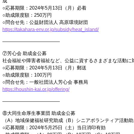
成
○応募期限：2024年5月13日（月）必着
○助成限度額：250万円
○問合せ先：公益財団法人 高原環境財団
https://takahara-env.or.jp/subsidy/heat_island/
————————————
⑦芳心会 助成金公募
社会福祉や障害者福祉など、公益に資するさまざまな活動に
○応募期限：2024年5月13日（月）郵送
○助成限度額：100万円
○問合せ先：一般社団法人芳心会 事務局
https://houshin-kai.or.jp/offering/
————————————
⑧大同生命厚生事業団 助成金公募
（A）地域保健福祉研究助成（B）シニアボランティア活動助
○応募期限：2024年5月25日（土）当日消印有効