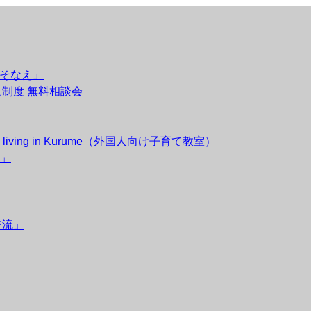
のそなえ」
後見制度 無料相談会
esidents living in Kurume（外国人向け子育て教室）
」
交流」