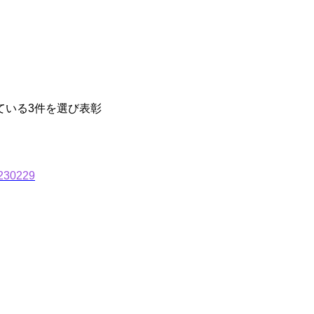
ている3件を選び表彰
0230229