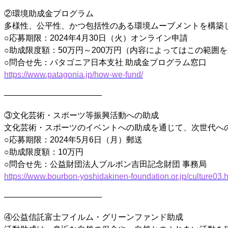
②環境助成金プログラム
多様性、公平性、かつ包括性のある環境ムーブメントを構築
○応募期限：2024年4月30日（火）オンライン申請
○助成限度額：50万円～200万円（内容によってはこの範囲
○問合せ先：パタゴニア日本支社 助成金プログラム窓口
https://www.patagonia.jp/how-we-fund/
————————————
③文化芸術・スポーツ等振興活動への助成
文化芸術・スポーツのイベントへの助成を通じて、次世代へ
○応募期限：2024年5月6日（月）郵送
○助成限度額：10万円
○問合せ先：公益財団法人ブルボン吉田記念財団 事務局
https://www.bourbon-yoshidakinen-foundation.or.jp/culture03.
————————————
④公益信託富士フイルム・グリーンファンド助成