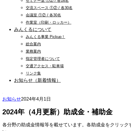
セミナー室 ①② / 各16名
交流スペース ①② / 各30名
会議室 ①② / 各30名
作業室（印刷・ロッカー）
みんくるについて
みんくる事業 Pickup！
総合案内
業務案内
指定管理者について
交通アクセス・駐車場
リンク集
お知らせ（新着情報）
お知らせ
2024年4月1日
2024年（4月更新）助成金・補助金
各分野の助成金情報等を載せています。各助成金をクリッ