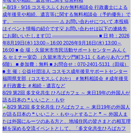
年後見や相続、遺言等に関する無料相
8/29 第2回 多文化共生 ひろばカフェ ～ 来日19年の外国人が
語る日本の ❝ いいこと・もや