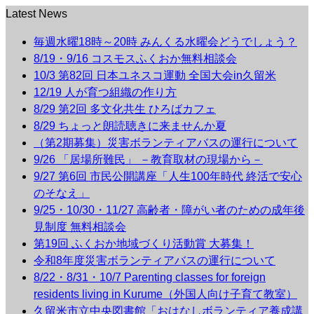
Latest News
毎週水曜18時～20時 みんくる水曜会どうでしょう？
8/19・9/16 コスモスふくおか無料相談会
10/3 第82回 日本ユネスコ運動 全国大会in久留米
12/19 人が育つ組織の作り方
8/29 第2回 多文化共生 ひろばカフェ
8/29 ちょっと朗読聴きに来ませんか夏
（第2期募集）災害ボランティアバスの運行について
9/26 「居場所難民」 －教育取材の現場から－
9/27 第6回 市民公開講座「人生100年時代 終活で安心
のそなえ」
9/25・10/30・11/27 高齢者・障がい者のための成年後
見制度 無料相談会
第19回 ふくおか地域づくり活動賞 大募集！
令和8年度災害ボランティアバスの運行について
8/22・8/31・10/7 Parenting classes for foreign
residents living in Kurume（外国人向け子育て教室）
久留米市立中央図書館「おはなしボランティア養成講