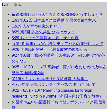
Latest News
毎週水曜18時～20時 みんくる水曜会どうでしょう？
10/3 第82回 日本ユネスコ運動 全国大会in久留米
12/19 人が育つ組織の作り方
8/29 第2回 多文化共生 ひろばカフェ
8/29 ちょっと朗読聴きに来ませんか夏
（第2期募集）災害ボランティアバスの運行について
9/26 「居場所難民」 －教育取材の現場から－
9/27 第6回 市民公開講座「人生100年時代 終活で安心
のそなえ」
9/25・10/30・11/27 高齢者・障がい者のための成年後
見制度 無料相談会
第19回 ふくおか地域づくり活動賞 大募集！
令和8年度災害ボランティアバスの運行について
8/22・8/31・10/7 Parenting classes for foreign
residents living in Kurume（外国人向け子育て教室）
久留米市立中央図書館「おはなしボランティア養成講
座」