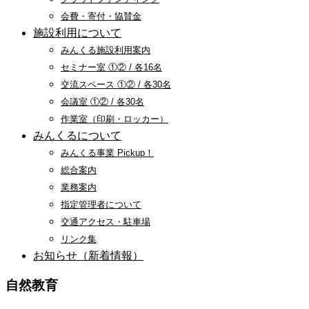
会費・寄付・協賛金
施設利用について
みんくる施設利用案内
セミナー室 ①② / 各16名
交流スペース ①② / 各30名
会議室 ①② / 各30名
作業室（印刷・ロッカー）
みんくるについて
みんくる事業 Pickup！
総合案内
業務案内
指定管理者について
交通アクセス・駐車場
リンク集
お知らせ（新着情報）
自然教育