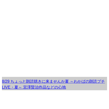
8/29 ちょっと朗読聴きに来ませんか夏 ～わかばの朗読プチ
LIVE・夏～ 宮澤賢治作品などの心地