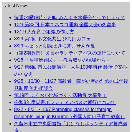
Latest News
毎週水曜18時～20時 みんくる水曜会どうでしょう？
10/3 第82回 日本ユネスコ運動 全国大会in久留米
12/19 人が育つ組織の作り方
8/29 第2回 多文化共生 ひろばカフェ
8/29 ちょっと朗読聴きに来ませんか夏
（第2期募集）災害ボランティアバスの運行について
9/26 「居場所難民」 －教育取材の現場から－
9/27 第6回 市民公開講座「人生100年時代 終活で安心
のそなえ」
9/25・10/30・11/27 高齢者・障がい者のための成年後
見制度 無料相談会
第19回 ふくおか地域づくり活動賞 大募集！
令和8年度災害ボランティアバスの運行について
8/22・8/31・10/7 Parenting classes for foreign
residents living in Kurume（外国人向け子育て教室）
久留米市立中央図書館「おはなしボランティア養成講
座」