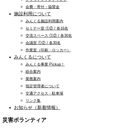
会費・寄付・協賛金
施設利用について
みんくる施設利用案内
セミナー室 ①② / 各16名
交流スペース ①② / 各30名
会議室 ①② / 各30名
作業室（印刷・ロッカー）
みんくるについて
みんくる事業 Pickup！
総合案内
業務案内
指定管理者について
交通アクセス・駐車場
リンク集
お知らせ（新着情報）
災害ボランティア