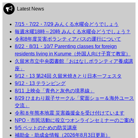
Latest News
7/15・7/22・7/29 みんくる水曜会どうでしょう
毎週水曜18時～20時 みんくる水曜会どうでしょう？
令和8年度災害ボランティアバスの運行について
8/22・8/31・10/7 Parenting classes for foreign
residents living in Kurume（外国人向け子育て教室）
久留米市立中央図書館「おはなしボランティア養成講
座」
9/12・13 第24回 久留米焼きとり日本一フェスタ
9/12・13 テランピング
8/11 上映会「青色と灰色の境界線」
8/29 ひまわり親子サークル「変面ショー＆海外ユース
交流」
令和８年熊本地震 災害義援金を受け付けています
NPO・市民活動に役立つオンラインセミナーのご案内
9/5 ペットのための防災講座
補助金・助成金情報（2026年8月3日更新）