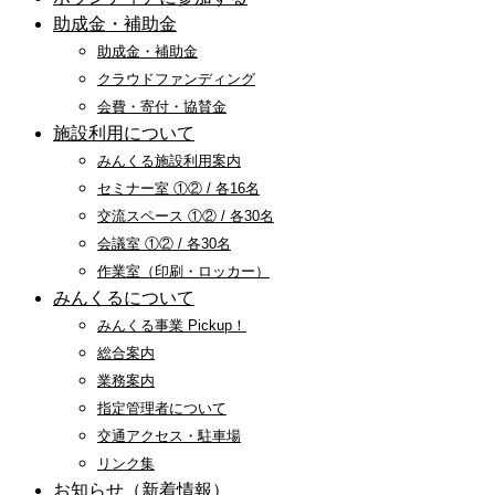
助成金・補助金
助成金・補助金
クラウドファンディング
会費・寄付・協賛金
施設利用について
みんくる施設利用案内
セミナー室 ①② / 各16名
交流スペース ①② / 各30名
会議室 ①② / 各30名
作業室（印刷・ロッカー）
みんくるについて
みんくる事業 Pickup！
総合案内
業務案内
指定管理者について
交通アクセス・駐車場
リンク集
お知らせ（新着情報）