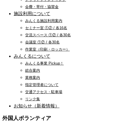
会費・寄付・協賛金
施設利用について
みんくる施設利用案内
セミナー室 ①② / 各16名
交流スペース ①② / 各30名
会議室 ①② / 各30名
作業室（印刷・ロッカー）
みんくるについて
みんくる事業 Pickup！
総合案内
業務案内
指定管理者について
交通アクセス・駐車場
リンク集
お知らせ（新着情報）
外国人ボランティア