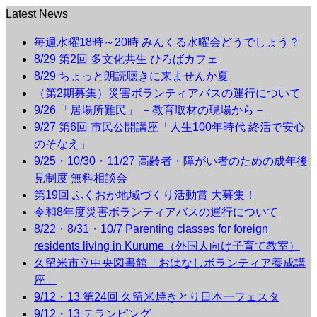
Latest News
毎週水曜18時～20時 みんくる水曜会どうでしょう？
8/29 第2回 多文化共生 ひろばカフェ
8/29 ちょっと朗読聴きに来ませんか夏
（第2期募集）災害ボランティアバスの運行について
9/26 「居場所難民」 －教育取材の現場から－
9/27 第6回 市民公開講座「人生100年時代 終活で安心
のそなえ」
9/25・10/30・11/27 高齢者・障がい者のための成年後
見制度 無料相談会
第19回 ふくおか地域づくり活動賞 大募集！
令和8年度災害ボランティアバスの運行について
8/22・8/31・10/7 Parenting classes for foreign
residents living in Kurume（外国人向け子育て教室）
久留米市立中央図書館「おはなしボランティア養成講
座」
9/12・13 第24回 久留米焼きとり日本一フェスタ
9/12・13 テランピング