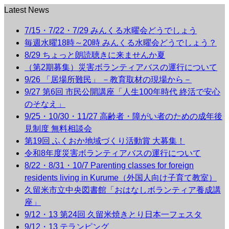
Latest News
7/15・7/22・7/29 みんくる水曜会どうでしょう
毎週水曜18時～20時 みんくる水曜会どうでしょう？
8/29 ちょっと朗読聴きに来ませんか夏
（第2期募集）災害ボランティアバスの運行について
9/26 「居場所難民」 －教育取材の現場から－
9/27 第6回 市民公開講座「人生100年時代 終活で安心
のそなえ」
9/25・10/30・11/27 高齢者・障がい者のための成年後
見制度 無料相談会
第19回 ふくおか地域づくり活動賞 大募集！
令和8年度災害ボランティアバスの運行について
8/22・8/31・10/7 Parenting classes for foreign
residents living in Kurume（外国人向け子育て教室）
久留米市立中央図書館「おはなしボランティア養成講
座」
9/12・13 第24回 久留米焼きとり日本一フェスタ
9/12・13 テランピング