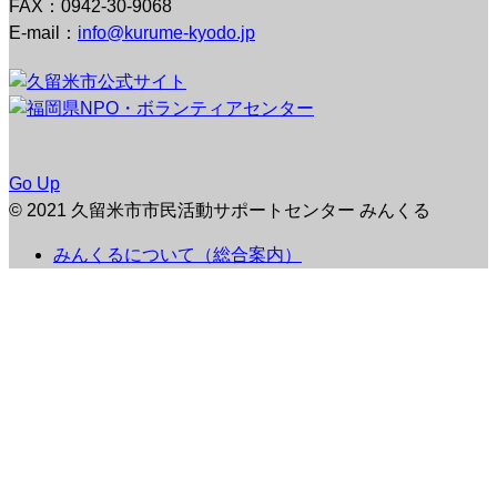
FAX：0942-30-9068
E-mail：
info@kurume-kyodo.jp
Go Up
© 2021 久留米市市民活動サポートセンター みんくる
みんくるについて（総合案内）