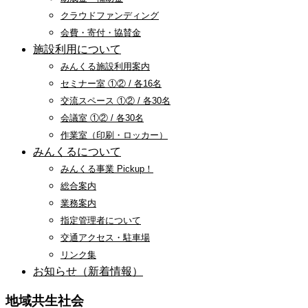
クラウドファンディング
会費・寄付・協賛金
施設利用について
みんくる施設利用案内
セミナー室 ①② / 各16名
交流スペース ①② / 各30名
会議室 ①② / 各30名
作業室（印刷・ロッカー）
みんくるについて
みんくる事業 Pickup！
総合案内
業務案内
指定管理者について
交通アクセス・駐車場
リンク集
お知らせ（新着情報）
地域共生社会