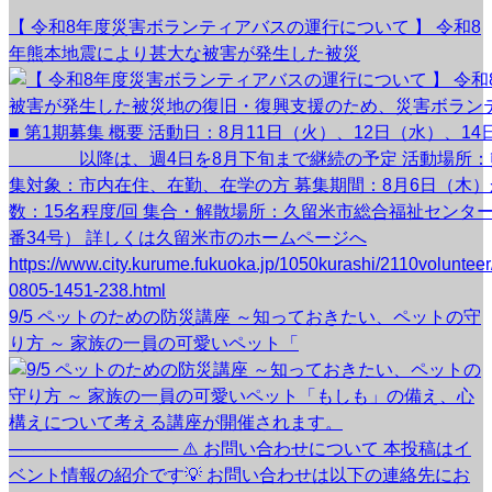
【 令和8年度災害ボランティアバスの運行について 】 令和8
年熊本地震により甚大な被害が発生した被災
9/5 ペットのための防災講座 ～知っておきたい、ペットの守
り方 ～ 家族の一員の可愛いペット「