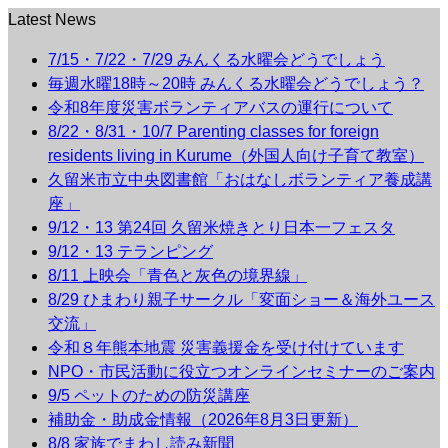
Latest News
7/15・7/22・7/29 みんくる水曜会どうでしょう
毎週水曜18時～20時 みんくる水曜会どうでしょう？
令和8年度災害ボランティアバスの運行について
8/22・8/31・10/7 Parenting classes for foreign
residents living in Kurume（外国人向け子育て教室）
久留米市立中央図書館「おはなしボランティア養成講
座」
9/12・13 第24回 久留米焼きとり日本一フェスタ
9/12・13 テランピング
8/11 上映会「青色と灰色の境界線」
8/29 ひまわり親子サークル「変面ショー＆海外ユース
交流」
令和８年熊本地震 災害義援金を受け付けています
NPO・市民活動に役立つオンラインセミナーのご案内
9/5 ペットのための防災講座
補助金・助成金情報（2026年8月3日更新）
8/8 家族でまわし読み新聞