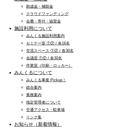
助成金・補助金
クラウドファンディング
会費・寄付・協賛金
施設利用について
みんくる施設利用案内
セミナー室 ①② / 各16名
交流スペース ①② / 各30名
会議室 ①② / 各30名
作業室（印刷・ロッカー）
みんくるについて
みんくる事業 Pickup！
総合案内
業務案内
指定管理者について
交通アクセス・駐車場
リンク集
お知らせ（新着情報）