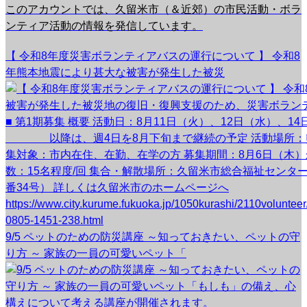
このアカウントでは、久留米市（＆近郊）の市民活動・ボラ
ンティア活動の情報を発信しています。
【 令和8年度災害ボランティアバスの運行について 】 令和8
年熊本地震により甚大な被害が発生した被災
9/5 ペットのための防災講座 ～知っておきたい、ペットの守
り方 ～ 家族の一員の可愛いペット「