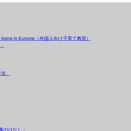
esidents living in Kurume（外国人向け子育て教室）
」
交流」
栄養のはなし」