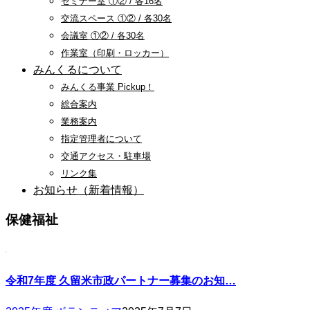
セミナー室 ①② / 各16名
交流スペース ①② / 各30名
会議室 ①② / 各30名
作業室（印刷・ロッカー）
みんくるについて
みんくる事業 Pickup！
総合案内
業務案内
指定管理者について
交通アクセス・駐車場
リンク集
お知らせ（新着情報）
保健福祉
令和7年度 久留米市政パートナー募集のお知…