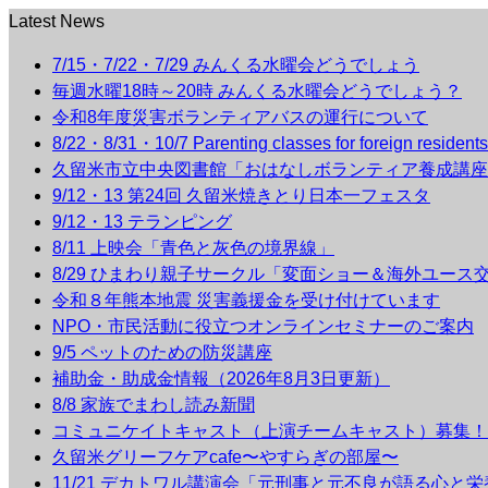
Latest News
7/15・7/22・7/29 みんくる水曜会どうでしょう
毎週水曜18時～20時 みんくる水曜会どうでしょう？
令和8年度災害ボランティアバスの運行について
8/22・8/31・10/7 Parenting classes for foreign r
久留米市立中央図書館「おはなしボランティア養成講座
9/12・13 第24回 久留米焼きとり日本一フェスタ
9/12・13 テランピング
8/11 上映会「青色と灰色の境界線」
8/29 ひまわり親子サークル「変面ショー＆海外ユース
令和８年熊本地震 災害義援金を受け付けています
NPO・市民活動に役立つオンラインセミナーのご案内
9/5 ペットのための防災講座
補助金・助成金情報（2026年8月3日更新）
8/8 家族でまわし読み新聞
コミュニケイトキャスト（上演チームキャスト）募集！
久留米グリーフケアcafe〜やすらぎの部屋〜
11/21 デカトワル講演会「元刑事と元不良が語る心と