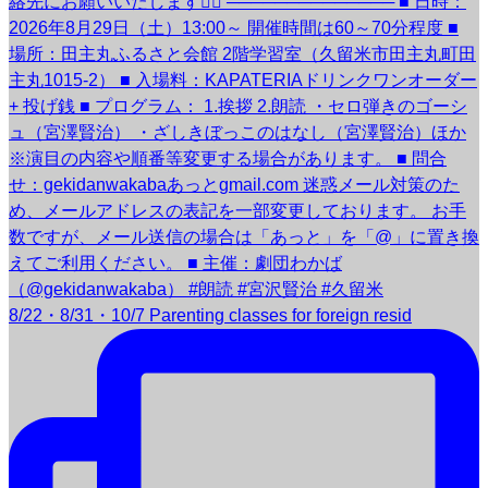
8/22・8/31・10/7 Parenting classes for foreign resid