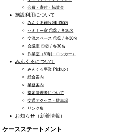
会費・寄付・協賛金
施設利用について
みんくる施設利用案内
セミナー室 ①② / 各16名
交流スペース ①② / 各30名
会議室 ①② / 各30名
作業室（印刷・ロッカー）
みんくるについて
みんくる事業 Pickup！
総合案内
業務案内
指定管理者について
交通アクセス・駐車場
リンク集
お知らせ（新着情報）
ケースステートメント