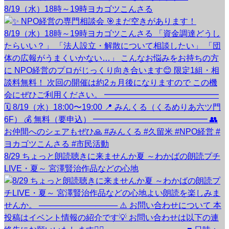
8/19（水）18時～19時ヨカゴツこんさる
8/29 ちょっと朗読聴きに来ませんか夏 ～わかばの朗読プチ
LIVE・夏～ 宮澤賢治作品などの心地