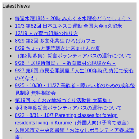
Latest News
毎週水曜18時～20時 みんくる水曜会どうでしょう？
10/3 第82回 日本ユネスコ運動 全国大会in久留米
12/19 人が育つ組織の作り方
8/29 第2回 多文化共生 ひろばカフェ
8/29 ちょっと朗読聴きに来ませんか夏
（第2期募集）災害ボランティアバスの運行について
9/26 「居場所難民」 －教育取材の現場から－
9/27 第6回 市民公開講座「人生100年時代 終活で安心
のそなえ」
9/25・10/30・11/27 高齢者・障がい者のための成年後
見制度 無料相談会
第19回 ふくおか地域づくり活動賞 大募集！
令和8年度災害ボランティアバスの運行について
8/22・8/31・10/7 Parenting classes for foreign
residents living in Kurume（外国人向け子育て教室）
久留米市立中央図書館「おはなしボランティア養成講
座」