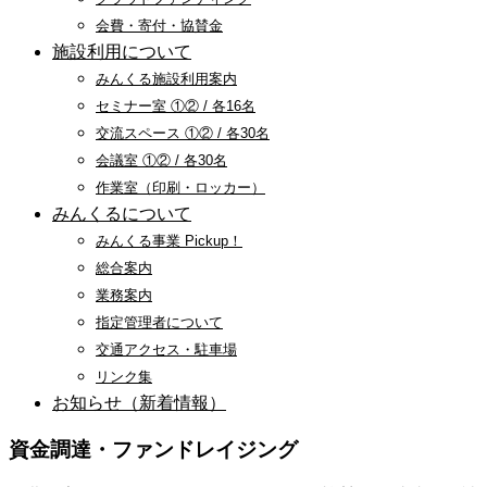
会費・寄付・協賛金
施設利用について
みんくる施設利用案内
セミナー室 ①② / 各16名
交流スペース ①② / 各30名
会議室 ①② / 各30名
作業室（印刷・ロッカー）
みんくるについて
みんくる事業 Pickup！
総合案内
業務案内
指定管理者について
交通アクセス・駐車場
リンク集
お知らせ（新着情報）
資金調達・ファンドレイジング