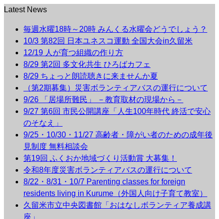
Latest News
毎週水曜18時～20時 みんくる水曜会どうでしょう？
10/3 第82回 日本ユネスコ運動 全国大会in久留米
12/19 人が育つ組織の作り方
8/29 第2回 多文化共生 ひろばカフェ
8/29 ちょっと朗読聴きに来ませんか夏
（第2期募集）災害ボランティアバスの運行について
9/26 「居場所難民」 －教育取材の現場から－
9/27 第6回 市民公開講座「人生100年時代 終活で安心
のそなえ」
9/25・10/30・11/27 高齢者・障がい者のための成年後
見制度 無料相談会
第19回 ふくおか地域づくり活動賞 大募集！
令和8年度災害ボランティアバスの運行について
8/22・8/31・10/7 Parenting classes for foreign
residents living in Kurume（外国人向け子育て教室）
久留米市立中央図書館「おはなしボランティア養成講
座」