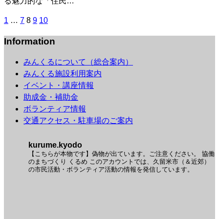
る魅力的な「住民…
投
1
…
7
8
9
10
稿
Information
の
ペ
みんくるについて（総合案内）
ー
みんくる施設利用案内
ジ
イベント・講座情報
送
助成金・補助金
り
ボランティア情報
交通アクセス・駐車場のご案内
kurume.kyodo
【こちらが本物です】偽物が出ています。ご注意ください。
協働
のまちづくり くるめ
このアカウントでは、久留米市（＆近郊）
の市民活動・ボランティア活動の情報を発信しています。