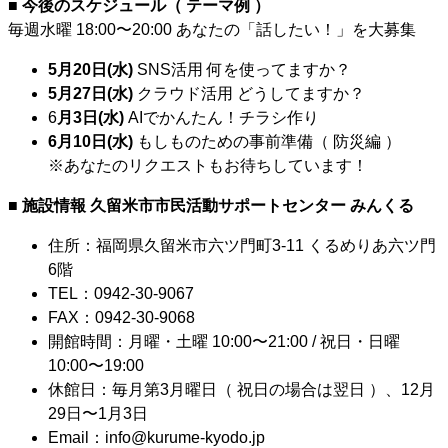
■ 今後のスケジュール（ テーマ例 ）
毎週水曜 18:00〜20:00 あなたの「話したい！」を大募集
5月20日(水)
SNS活用 何を使ってますか？
5月27日(水)
クラウド活用 どうしてますか？
6
月3日(水)
AIでかんたん！チラシ作り
6月10日(水)
もしものための事前準備（ 防災編 ）
※あなたのリクエストもお待ちしています！
■ 施設情報
久留米市市民活動サポートセンター みんくる
住所：福岡県久留米市六ツ門町3-11 くるめりあ六ツ門
6階
TEL：0942-30-9067
FAX：0942-30-9068
開館時間：月曜・土曜 10:00〜21:00 / 祝日・日曜
10:00〜19:00
休館日：毎月第3月曜日（ 祝日の場合は翌日 ）、12月
29日〜1月3日
Email：info@kurume-kyodo.jp