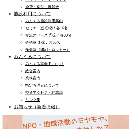
会費・寄付・協賛金
施設利用について
みんくる施設利用案内
セミナー室 ①② / 各16名
交流スペース ①② / 各30名
会議室 ①② / 各30名
作業室（印刷・ロッカー）
みんくるについて
みんくる事業 Pickup！
総合案内
業務案内
指定管理者について
交通アクセス・駐車場
リンク集
お知らせ（新着情報）