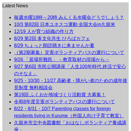
Latest News
毎週水曜18時～20時 みんくる水曜会どうでしょう？
10/3 第82回 日本ユネスコ運動 全国大会in久留米
12/19 人が育つ組織の作り方
8/29 第2回 多文化共生 ひろばカフェ
8/29 ちょっと朗読聴きに来ませんか夏
（第2期募集）災害ボランティアバスの運行について
9/26 「居場所難民」 －教育取材の現場から－
9/27 第6回 市民公開講座「人生100年時代 終活で安心
のそなえ」
9/25・10/30・11/27 高齢者・障がい者のための成年後
見制度 無料相談会
第19回 ふくおか地域づくり活動賞 大募集！
令和8年度災害ボランティアバスの運行について
8/22・8/31・10/7 Parenting classes for foreign
residents living in Kurume（外国人向け子育て教室）
久留米市立中央図書館「おはなしボランティア養成講
座」