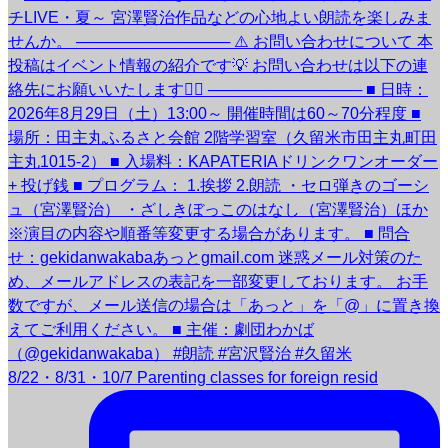
8/22・8/31・10/7 Parenting classes for foreign resid