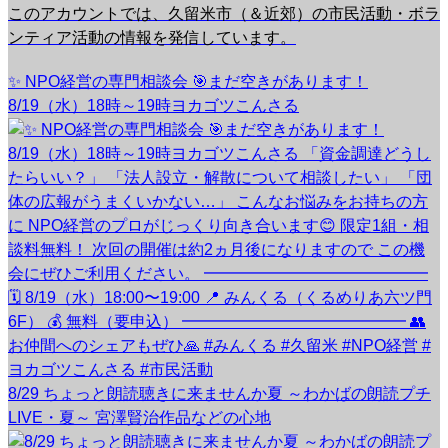
このアカウントでは、久留米市（＆近郊）の市民活動・ボラ
ンティア活動の情報を発信しています。
✨ NPO経営の専門相談会 🎯まだ空きがあります！
8/19（水）18時～19時ヨカゴツこんさる
8/29 ちょっと朗読聴きに来ませんか夏 ～わかばの朗読プチ
LIVE・夏～ 宮澤賢治作品などの心地