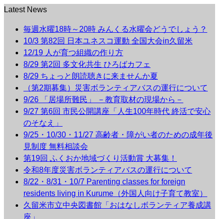
Latest News
毎週水曜18時～20時 みんくる水曜会どうでしょう？
10/3 第82回 日本ユネスコ運動 全国大会in久留米
12/19 人が育つ組織の作り方
8/29 第2回 多文化共生 ひろばカフェ
8/29 ちょっと朗読聴きに来ませんか夏
（第2期募集）災害ボランティアバスの運行について
9/26 「居場所難民」 －教育取材の現場から－
9/27 第6回 市民公開講座「人生100年時代 終活で安心
のそなえ」
9/25・10/30・11/27 高齢者・障がい者のための成年後
見制度 無料相談会
第19回 ふくおか地域づくり活動賞 大募集！
令和8年度災害ボランティアバスの運行について
8/22・8/31・10/7 Parenting classes for foreign
residents living in Kurume（外国人向け子育て教室）
久留米市立中央図書館「おはなしボランティア養成講
座」