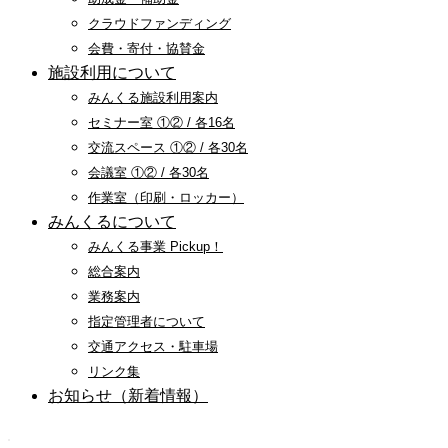
クラウドファンディング
会費・寄付・協賛金
施設利用について
みんくる施設利用案内
セミナー室 ①② / 各16名
交流スペース ①② / 各30名
会議室 ①② / 各30名
作業室（印刷・ロッカー）
みんくるについて
みんくる事業 Pickup！
総合案内
業務案内
指定管理者について
交通アクセス・駐車場
リンク集
お知らせ（新着情報）