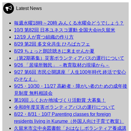
Latest News
毎週水曜18時～20時 みんくる水曜会どうでしょう？
10/3 第82回 日本ユネスコ運動 全国大会in久留米
12/19 人が育つ組織の作り方
8/29 第2回 多文化共生 ひろばカフェ
8/29 ちょっと朗読聴きに来ませんか夏
（第2期募集）災害ボランティアバスの運行について
9/26 「居場所難民」 －教育取材の現場から－
9/27 第6回 市民公開講座「人生100年時代 終活で安心
のそなえ」
9/25・10/30・11/27 高齢者・障がい者のための成年後
見制度 無料相談会
第19回 ふくおか地域づくり活動賞 大募集！
令和8年度災害ボランティアバスの運行について
8/22・8/31・10/7 Parenting classes for foreign
residents living in Kurume（外国人向け子育て教室）
久留米市立中央図書館「おはなしボランティア養成講