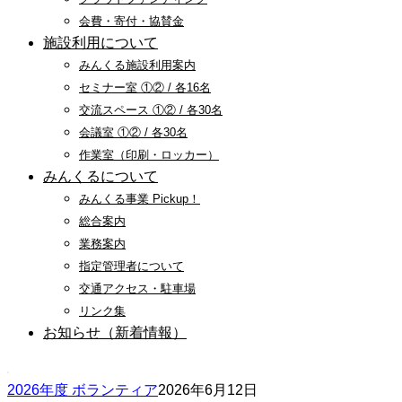
会費・寄付・協賛金
施設利用について
みんくる施設利用案内
セミナー室 ①② / 各16名
交流スペース ①② / 各30名
会議室 ①② / 各30名
作業室（印刷・ロッカー）
みんくるについて
みんくる事業 Pickup！
総合案内
業務案内
指定管理者について
交通アクセス・駐車場
リンク集
お知らせ（新着情報）
2026年度 ボランティア
2026年6月12日