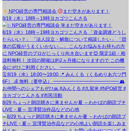
NPO経営の専門相談会
まだ空きがあります！
8/19（水）18時～19時ヨカゴツこんさる
8/29 ちょっと朗読聴きに来ませんか夏 ～わかばの朗読プチ
LIVE・夏～ 宮澤賢治作品などの心地