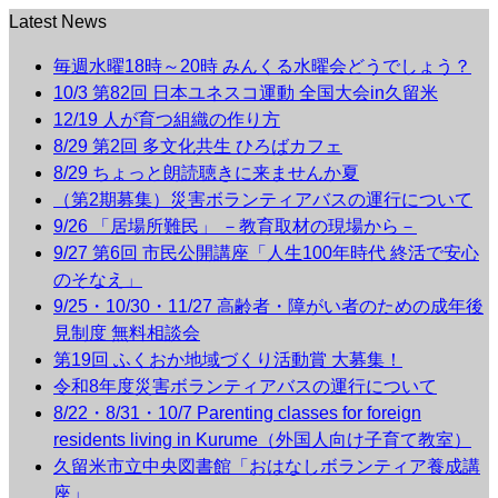
Latest News
毎週水曜18時～20時 みんくる水曜会どうでしょう？
10/3 第82回 日本ユネスコ運動 全国大会in久留米
12/19 人が育つ組織の作り方
8/29 第2回 多文化共生 ひろばカフェ
8/29 ちょっと朗読聴きに来ませんか夏
（第2期募集）災害ボランティアバスの運行について
9/26 「居場所難民」 －教育取材の現場から－
9/27 第6回 市民公開講座「人生100年時代 終活で安心
のそなえ」
9/25・10/30・11/27 高齢者・障がい者のための成年後
見制度 無料相談会
第19回 ふくおか地域づくり活動賞 大募集！
令和8年度災害ボランティアバスの運行について
8/22・8/31・10/7 Parenting classes for foreign
residents living in Kurume（外国人向け子育て教室）
久留米市立中央図書館「おはなしボランティア養成講
座」