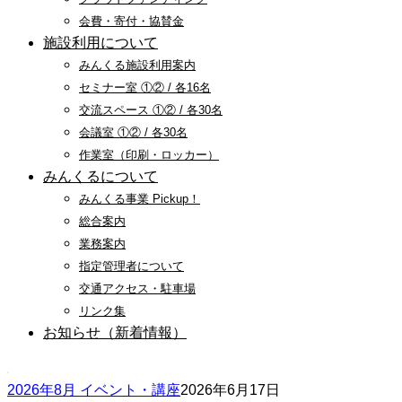
会費・寄付・協賛金
施設利用について
みんくる施設利用案内
セミナー室 ①② / 各16名
交流スペース ①② / 各30名
会議室 ①② / 各30名
作業室（印刷・ロッカー）
みんくるについて
みんくる事業 Pickup！
総合案内
業務案内
指定管理者について
交通アクセス・駐車場
リンク集
お知らせ（新着情報）
2026年8月 イベント・講座
2026年6月17日