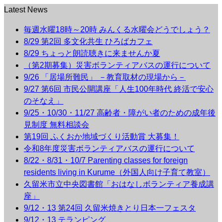
Latest News
毎週水曜18時～20時 みんくる水曜会どうでしょう？
8/29 第2回 多文化共生 ひろばカフェ
8/29 ちょっと朗読聴きに来ませんか夏
（第2期募集）災害ボランティアバスの運行について
9/26 「居場所難民」 －教育取材の現場から－
9/27 第6回 市民公開講座「人生100年時代 終活で安心
のそなえ」
9/25・10/30・11/27 高齢者・障がい者のための成年後
見制度 無料相談会
第19回 ふくおか地域づくり活動賞 大募集！
令和8年度災害ボランティアバスの運行について
8/22・8/31・10/7 Parenting classes for foreign
residents living in Kurume（外国人向け子育て教室）
久留米市立中央図書館「おはなしボランティア養成講
座」
9/12・13 第24回 久留米焼きとり日本一フェスタ
9/12・13 テランピング