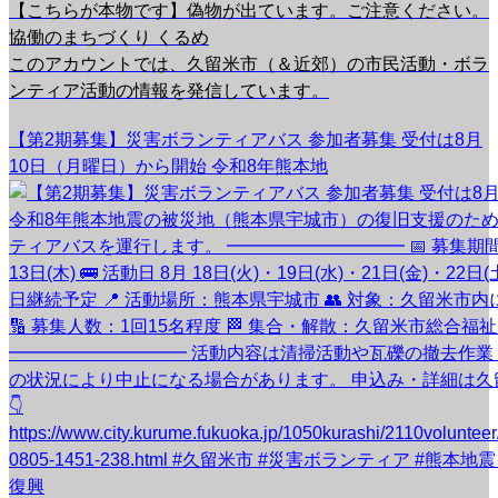
【こちらが本物です】偽物が出ています。ご注意ください。
協働のまちづくり くるめ
このアカウントでは、久留米市（＆近郊）の市民活動・ボラ
ンティア活動の情報を発信しています。
【第2期募集】災害ボランティアバス 参加者募集 受付は8月
10日（月曜日）から開始 令和8年熊本地