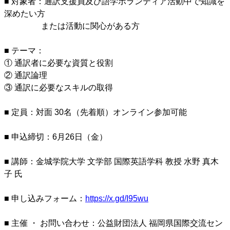
■ 対象者：通訳支援員及び語学ボランティア活動中で知識を
深めたい方
************
または活動に関心がある方
■ テーマ：
① 通訳者に必要な資質と役割
② 通訳論理
③ 通訳に必要なスキルの取得
■ 定員：対面 30名（先着順）オンライン参加可能
■ 申込締切：6月26日（金）
■ 講師：金城学院大学 文学部 国際英語学科 教授 水野 真木
子 氏
■ 申し込みフォーム：
https://x.gd/I95wu
■ 主催 ・ お問い合わせ：公益財団法人 福岡県国際交流セン