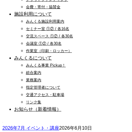
会費・寄付・協賛金
施設利用について
みんくる施設利用案内
セミナー室 ①② / 各16名
交流スペース ①② / 各30名
会議室 ①② / 各30名
作業室（印刷・ロッカー）
みんくるについて
みんくる事業 Pickup！
総合案内
業務案内
指定管理者について
交通アクセス・駐車場
リンク集
お知らせ（新着情報）
2026年7月 イベント・講座
2026年6月10日