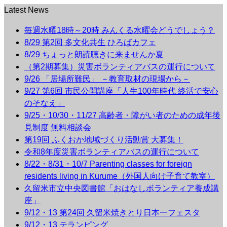
Latest News
毎週水曜18時～20時 みんくる水曜会どうでしょう？
8/29 第2回 多文化共生 ひろばカフェ
8/29 ちょっと朗読聴きに来ませんか夏
（第2期募集）災害ボランティアバスの運行について
9/26 「居場所難民」 －教育取材の現場から－
9/27 第6回 市民公開講座「人生100年時代 終活で安心
のそなえ」
9/25・10/30・11/27 高齢者・障がい者のための成年後
見制度 無料相談会
第19回 ふくおか地域づくり活動賞 大募集！
令和8年度災害ボランティアバスの運行について
8/22・8/31・10/7 Parenting classes for foreign
residents living in Kurume（外国人向け子育て教室）
久留米市立中央図書館「おはなしボランティア養成講
座」
9/12・13 第24回 久留米焼きとり日本一フェスタ
9/12・13 テランピング