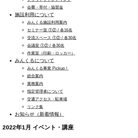
会費・寄付・協賛金
施設利用について
みんくる施設利用案内
セミナー室 ①② / 各16名
交流スペース ①② / 各30名
会議室 ①② / 各30名
作業室（印刷・ロッカー）
みんくるについて
みんくる事業 Pickup！
総合案内
業務案内
指定管理者について
交通アクセス・駐車場
リンク集
お知らせ（新着情報）
2022年1月 イベント・講座