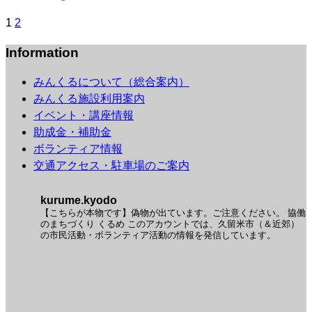
投
1
2
稿
Information
の
ペ
みんくるについて（総合案内）
ー
みんくる施設利用案内
ジ
イベント・講座情報
送
助成金・補助金
り
ボランティア情報
交通アクセス・駐車場のご案内
kurume.kyodo
【こちらが本物です】偽物が出ています。ご注意ください。
協働
のまちづくり くるめ
このアカウントでは、久留米市（＆近郊）
の市民活動・ボランティア活動の情報を発信しています。