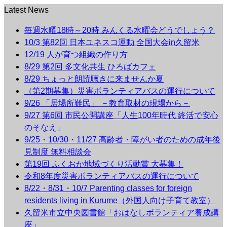
Latest News
毎週水曜18時～20時 みんくる水曜会どうでしょう？
10/3 第82回 日本ユネスコ運動 全国大会in久留米
12/19 人が育つ組織の作り方
8/29 第2回 多文化共生 ひろばカフェ
8/29 ちょっと朗読聴きに来ませんか夏
（第2期募集）災害ボランティアバスの運行について
9/26 「居場所難民」 －教育取材の現場から－
9/27 第6回 市民公開講座「人生100年時代 終活で安心
のそなえ」
9/25・10/30・11/27 高齢者・障がい者のための成年後
見制度 無料相談会
第19回 ふくおか地域づくり活動賞 大募集！
令和8年度災害ボランティアバスの運行について
8/22・8/31・10/7 Parenting classes for foreign
residents living in Kurume（外国人向け子育て教室）
久留米市立中央図書館「おはなしボランティア養成講
座」