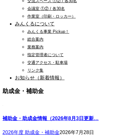
交流スペース ①② / 各30名
会議室 ①② / 各30名
作業室（印刷・ロッカー）
みんくるについて
みんくる事業 Pickup！
総合案内
業務案内
指定管理者について
交通アクセス・駐車場
リンク集
お知らせ（新着情報）
助成金・補助金
補助金・助成金情報（2026年8月3日更新…
2026年度 助成金・補助金
2026年7月28日