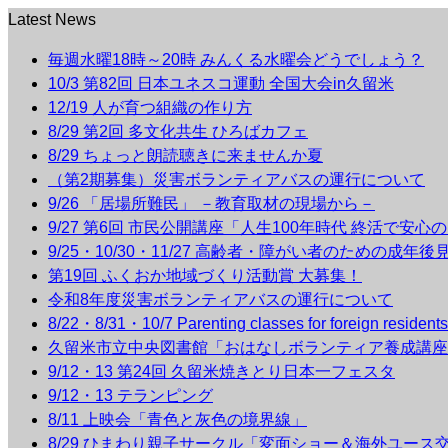
Latest News
毎週水曜18時～20時 みんくる水曜会どうでしょう？
10/3 第82回 日本ユネスコ運動 全国大会in久留米
12/19 人が育つ組織の作り方
8/29 第2回 多文化共生 ひろばカフェ
8/29 ちょっと朗読聴きに来ませんか夏
（第2期募集）災害ボランティアバスの運行について
9/26 「居場所難民」 －教育取材の現場から－
9/27 第6回 市民公開講座「人生100年時代 終活で安心
9/25・10/30・11/27 高齢者・障がい者のための成年
第19回 ふくおか地域づくり活動賞 大募集！
令和8年度災害ボランティアバスの運行について
8/22・8/31・10/7 Parenting classes for foreign r
久留米市立中央図書館「おはなしボランティア養成講座
9/12・13 第24回 久留米焼きとり日本一フェスタ
9/12・13 テランピング
8/11 上映会「青色と灰色の境界線」
8/29 ひまわり親子サークル「変面ショー＆海外ユース