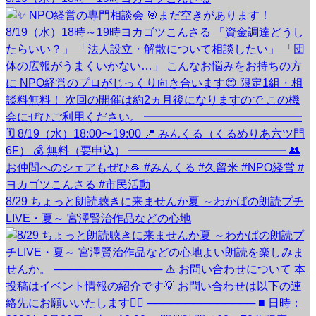
8/29 ちょっと朗読聴きに来ませんか夏 ～わかばの朗読プチ
LIVE・夏～ 宮澤賢治作品などの心地