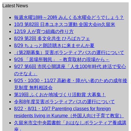
Latest News
毎週水曜18時～20時 みんくる水曜会どうでしょう？
10/3 第82回 日本ユネスコ運動 全国大会in久留米
12/19 人が育つ組織の作り方
8/29 第2回 多文化共生 ひろばカフェ
8/29 ちょっと朗読聴きに来ませんか夏
（第2期募集）災害ボランティアバスの運行について
9/26 「居場所難民」 －教育取材の現場から－
9/27 第6回 市民公開講座「人生100年時代 終活で安心
のそなえ」
9/25・10/30・11/27 高齢者・障がい者のための成年後
見制度 無料相談会
第19回 ふくおか地域づくり活動賞 大募集！
令和8年度災害ボランティアバスの運行について
8/22・8/31・10/7 Parenting classes for foreign
residents living in Kurume（外国人向け子育て教室）
久留米市立中央図書館「おはなしボランティア養成講
座」