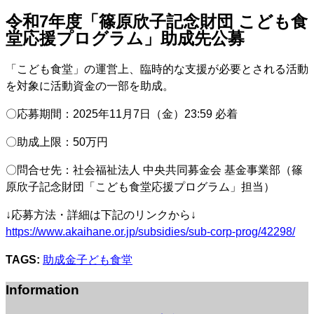
令和7年度「篠原欣子記念財団 こども食
堂応援プログラム」助成先公募
「こども食堂」の運営上、臨時的な支援が必要とされる活動
を対象に活動資金の一部を助成。
〇応募期間：2025年11月7日（金）23:59 必着
〇助成上限：50万円
〇問合せ先：社会福祉法人 中央共同募金会 基金事業部（篠
原欣子記念財団「こども食堂応援プログラム」担当）
↓応募方法・詳細は下記のリンクから↓
https://www.akaihane.or.jp/subsidies/sub-corp-prog/42298/
TAGS:
助成金
子ども食堂
Information