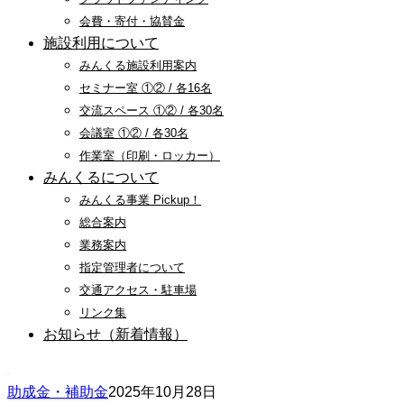
会費・寄付・協賛金
施設利用について
みんくる施設利用案内
セミナー室 ①② / 各16名
交流スペース ①② / 各30名
会議室 ①② / 各30名
作業室（印刷・ロッカー）
みんくるについて
みんくる事業 Pickup！
総合案内
業務案内
指定管理者について
交通アクセス・駐車場
リンク集
お知らせ（新着情報）
助成金・補助金
2025年10月28日