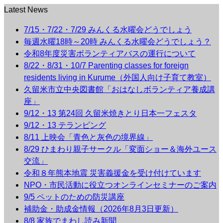
Latest News
7/15・7/22・7/29 みんくる水曜会どうでしょう
毎週水曜18時～20時 みんくる水曜会どうでしょう？
令和8年度災害ボランティアバスの運行について
8/22・8/31・10/7 Parenting classes for foreign
residents living in Kurume（外国人向け子育て教室）
久留米市立中央図書館「おはなしボランティア養成講
座」
9/12・13 第24回 久留米焼きとり日本一フェスタ
9/12・13 テランピング
8/11 上映会「青色と灰色の境界線」
8/29 ひまわり親子サークル「変面ショー＆海外ユース
交流」
令和８年熊本地震 災害義援金を受け付けています
NPO・市民活動に役立つオンラインセミナーのご案内
9/5 ペットのための防災講座
補助金・助成金情報（2026年8月3日更新）
8/8 家族でまわし読み新聞