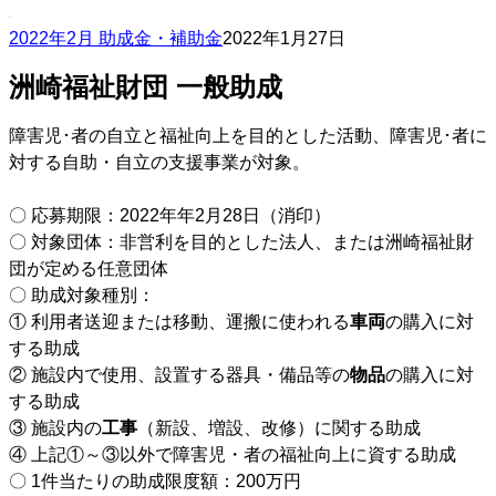
2022年2月 助成金・補助金
2022年1月27日
洲崎福祉財団 一般助成
障害児･者の自立と福祉向上を目的とした活動、障害児･者に
対する自助・自立の支援事業が対象。
〇 応募期限：2022年年2月28日（消印）
〇 対象団体：非営利を目的とした法人、または洲崎福祉財
団が定める任意団体
〇 助成対象種別：
① 利用者送迎または移動、運搬に使われる
車両
の購入に対
する助成
② 施設内で使用、設置する器具・備品等の
物品
の購入に対
する助成
③ 施設内の
工事
（新設、増設、改修）に関する助成
④ 上記①～③以外で障害児・者の福祉向上に資する助成
〇 1件当たりの助成限度額：200万円