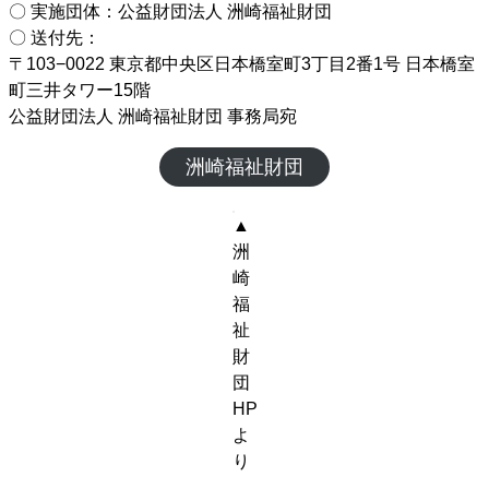
〇 実施団体：公益財団法人 洲崎福祉財団
〇 送付先：
〒103−0022 東京都中央区日本橋室町3丁目2番1号 日本橋室
町三井タワー15階
公益財団法人 洲崎福祉財団 事務局宛
洲崎福祉財団
▲
洲
崎
福
祉
財
団
HP
よ
り