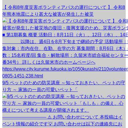
【 令和8年度災害ボランティアバスの運行について 】 令和8
年熊本地震により甚大な被害が発生した被災
9/5 ペットのための防災講座 ～知っておきたい、ペットの守
り方 ～ 家族の一員の可愛いペット「