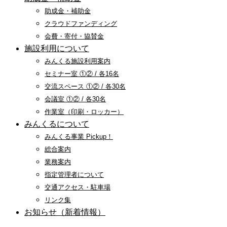
助成金・補助金
クラウドファンディング
会費・寄付・協賛金
施設利用について
みんくる施設利用案内
セミナー室 ①② / 各16名
交流スペース ①② / 各30名
会議室 ①② / 各30名
作業室（印刷・ロッカー）
みんくるについて
みんくる事業 Pickup！
総合案内
業務案内
指定管理者について
交通アクセス・駐車場
リンク集
お知らせ（新着情報）