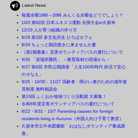
Latest News
毎週水曜18時～20時 みんくる水曜会どうでしょう？
10/3 第82回 日本ユネスコ運動 全国大会in久留米
12/19 人が育つ組織の作り方
8/29 第2回 多文化共生 ひろばカフェ
8/29 ちょっと朗読聴きに来ませんか夏
（第2期募集）災害ボランティアバスの運行について
9/26 「居場所難民」 －教育取材の現場から－
9/27 第6回 市民公開講座「人生100年時代 終活で安心
のそなえ」
9/25・10/30・11/27 高齢者・障がい者のための成年後
見制度 無料相談会
第19回 ふくおか地域づくり活動賞 大募集！
令和8年度災害ボランティアバスの運行について
8/22・8/31・10/7 Parenting classes for foreign
residents living in Kurume（外国人向け子育て教室）
久留米市立中央図書館「おはなしボランティア養成講
座」