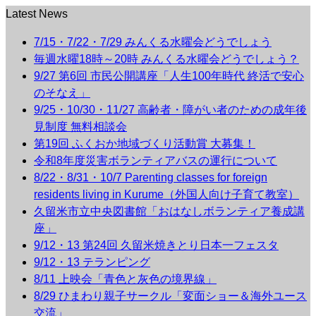
Latest News
7/15・7/22・7/29 みんくる水曜会どうでしょう
毎週水曜18時～20時 みんくる水曜会どうでしょう？
9/27 第6回 市民公開講座「人生100年時代 終活で安心
のそなえ」
9/25・10/30・11/27 高齢者・障がい者のための成年後
見制度 無料相談会
第19回 ふくおか地域づくり活動賞 大募集！
令和8年度災害ボランティアバスの運行について
8/22・8/31・10/7 Parenting classes for foreign
residents living in Kurume（外国人向け子育て教室）
久留米市立中央図書館「おはなしボランティア養成講
座」
9/12・13 第24回 久留米焼きとり日本一フェスタ
9/12・13 テランピング
8/11 上映会「青色と灰色の境界線」
8/29 ひまわり親子サークル「変面ショー＆海外ユース
交流」