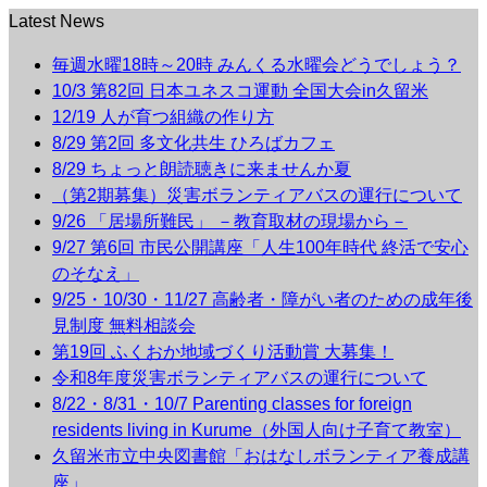
Latest News
毎週水曜18時～20時 みんくる水曜会どうでしょう？
10/3 第82回 日本ユネスコ運動 全国大会in久留米
12/19 人が育つ組織の作り方
8/29 第2回 多文化共生 ひろばカフェ
8/29 ちょっと朗読聴きに来ませんか夏
（第2期募集）災害ボランティアバスの運行について
9/26 「居場所難民」 －教育取材の現場から－
9/27 第6回 市民公開講座「人生100年時代 終活で安心
のそなえ」
9/25・10/30・11/27 高齢者・障がい者のための成年後
見制度 無料相談会
第19回 ふくおか地域づくり活動賞 大募集！
令和8年度災害ボランティアバスの運行について
8/22・8/31・10/7 Parenting classes for foreign
residents living in Kurume（外国人向け子育て教室）
久留米市立中央図書館「おはなしボランティア養成講
座」