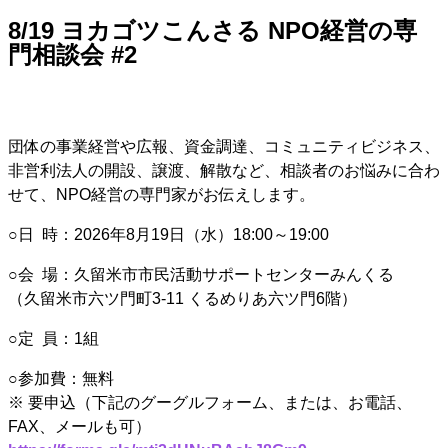
8/19 ヨカゴツこんさる NPO経営の専
門相談会 #2
団体の事業経営や広報、資金調達、コミュニティビジネス、
非営利法人の開設、譲渡、解散など、相談者のお悩みに合わ
せて、NPO経営の専門家がお伝えします。
○日 時：2026年8月19日（水）18:00～19:00
○会 場：久留米市市民活動サポートセンターみんくる
（久留米市六ツ門町3-11 くるめりあ六ツ門6階）
○定 員：1組
○参加費：無料
※ 要申込（下記のグーグルフォーム、または、お電話、
FAX、メールも可）