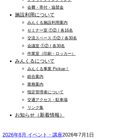
会費・寄付・協賛金
施設利用について
みんくる施設利用案内
セミナー室 ①② / 各16名
交流スペース ①② / 各30名
会議室 ①② / 各30名
作業室（印刷・ロッカー）
みんくるについて
みんくる事業 Pickup！
総合案内
業務案内
指定管理者について
交通アクセス・駐車場
リンク集
お知らせ（新着情報）
2026年8月 イベント・講座
2026年7月1日