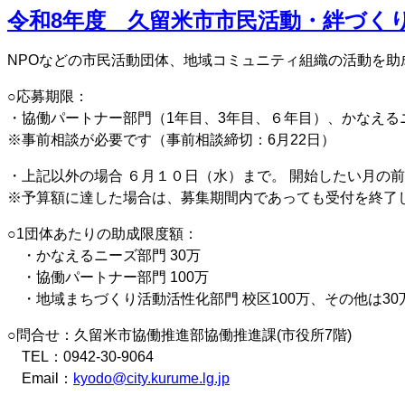
令和8年度 久留米市市民活動・絆づく
NPOなどの市民活動団体、地域コミュニティ組織の活動を助
○応募期限：
・協働パートナー部門（1年目、3年目、６年目）、かなえる
※事前相談が必要です（事前相談締切：6月22日）
・上記以外の場合 ６月１０日（水）まで。 開始したい月の
※予算額に達した場合は、募集期間内であっても受付を終了
○1団体あたりの助成限度額：
・かなえるニーズ部門 30万
・協働パートナー部門 100万
・地域まちづくり活動活性化部門 校区100万、その他は30
○問合せ：久留米市協働推進部協働推進課(市役所7階)
TEL：0942-30-9064
Email：
kyodo@city.kurume.lg.jp