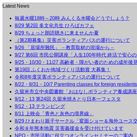
Latest News
毎週水曜18時～20時 みんくる水曜会どうでしょう？
8/29 第2回 多文化共生 ひろばカフェ
8/29 ちょっと朗読聴きに来ませんか夏
（第2期募集）災害ボランティアバスの運行について
9/26 「居場所難民」 －教育取材の現場から－
9/27 第6回 市民公開講座「人生100年時代 終活で安心
9/25・10/30・11/27 高齢者・障がい者のための成年
第19回 ふくおか地域づくり活動賞 大募集！
令和8年度災害ボランティアバスの運行について
8/22・8/31・10/7 Parenting classes for foreign r
久留米市立中央図書館「おはなしボランティア養成講座
9/12・13 第24回 久留米焼きとり日本一フェスタ
9/12・13 テランピング
8/11 上映会「青色と灰色の境界線」
8/29 ひまわり親子サークル「変面ショー＆海外ユース
令和８年熊本地震 災害義援金を受け付けています
NPO・市民活動に役立つオンラインセミナーのご案内