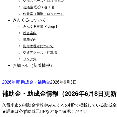
交流スペース ①② / 各30名
会議室 ①② / 各30名
作業室（印刷・ロッカー）
みんくるについて
みんくる事業 Pickup！
総合案内
業務案内
指定管理者について
交通アクセス・駐車場
リンク集
お知らせ（新着情報）
2026年度 助成金・補助金
2026年6月3日
補助金・助成金情報（2026年6月8日更
久留米市の補助金情報やみんくるのHPで掲載している助成
★詳細は必ず助成元HPなどをご確認ください