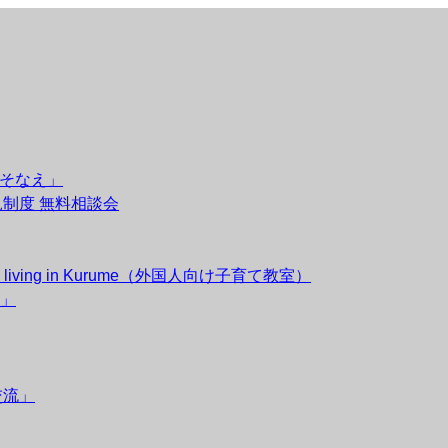
のそなえ」
後見制度 無料相談会
esidents living in Kurume（外国人向け子育て教室）
」
交流」