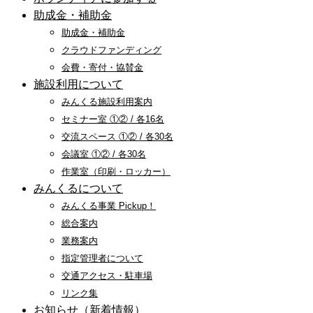
助成金・補助金
助成金・補助金
クラウドファンディング
会費・寄付・協賛金
施設利用について
みんくる施設利用案内
セミナー室 ①② / 各16名
交流スペース ①② / 各30名
会議室 ①② / 各30名
作業室（印刷・ロッカー）
みんくるについて
みんくる事業 Pickup！
総合案内
業務案内
指定管理者について
交通アクセス・駐車場
リンク集
お知らせ（新着情報）