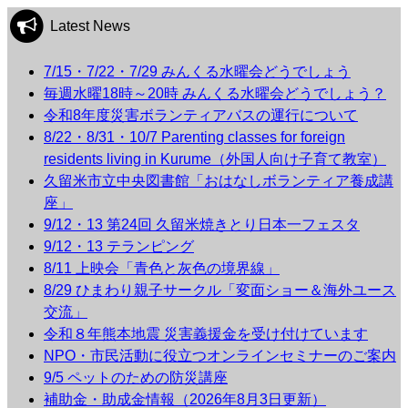
Latest News
7/15・7/22・7/29 みんくる水曜会どうでしょう
毎週水曜18時～20時 みんくる水曜会どうでしょう？
令和8年度災害ボランティアバスの運行について
8/22・8/31・10/7 Parenting classes for foreign
residents living in Kurume（外国人向け子育て教室）
久留米市立中央図書館「おはなしボランティア養成講
座」
9/12・13 第24回 久留米焼きとり日本一フェスタ
9/12・13 テランピング
8/11 上映会「青色と灰色の境界線」
8/29 ひまわり親子サークル「変面ショー＆海外ユース
交流」
令和８年熊本地震 災害義援金を受け付けています
NPO・市民活動に役立つオンラインセミナーのご案内
9/5 ペットのための防災講座
補助金・助成金情報（2026年8月3日更新）