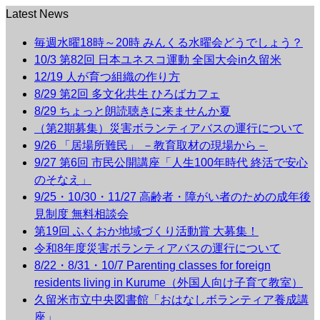
Latest News
毎週水曜18時～20時 みんくる水曜会どうでしょう？
10/3 第82回 日本ユネスコ運動 全国大会in久留米
12/19 人が育つ組織の作り方
8/29 第2回 多文化共生 ひろばカフェ
8/29 ちょっと朗読聴きに来ませんか夏
（第2期募集）災害ボランティアバスの運行について
9/26 「居場所難民」 －教育取材の現場から－
9/27 第6回 市民公開講座「人生100年時代 終活で安心
のそなえ」
9/25・10/30・11/27 高齢者・障がい者のための成年後
見制度 無料相談会
第19回 ふくおか地域づくり活動賞 大募集！
令和8年度災害ボランティアバスの運行について
8/22・8/31・10/7 Parenting classes for foreign
residents living in Kurume（外国人向け子育て教室）
久留米市立中央図書館「おはなしボランティア養成講
座」