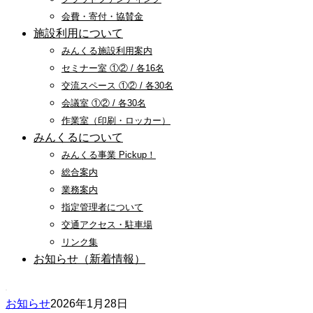
会費・寄付・協賛金
施設利用について
みんくる施設利用案内
セミナー室 ①② / 各16名
交流スペース ①② / 各30名
会議室 ①② / 各30名
作業室（印刷・ロッカー）
みんくるについて
みんくる事業 Pickup！
総合案内
業務案内
指定管理者について
交通アクセス・駐車場
リンク集
お知らせ（新着情報）
お知らせ
2026年1月28日