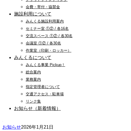
会費・寄付・協賛金
施設利用について
みんくる施設利用案内
セミナー室 ①② / 各16名
交流スペース ①② / 各30名
会議室 ①② / 各30名
作業室（印刷・ロッカー）
みんくるについて
みんくる事業 Pickup！
総合案内
業務案内
指定管理者について
交通アクセス・駐車場
リンク集
お知らせ（新着情報）
お知らせ
2026年1月21日