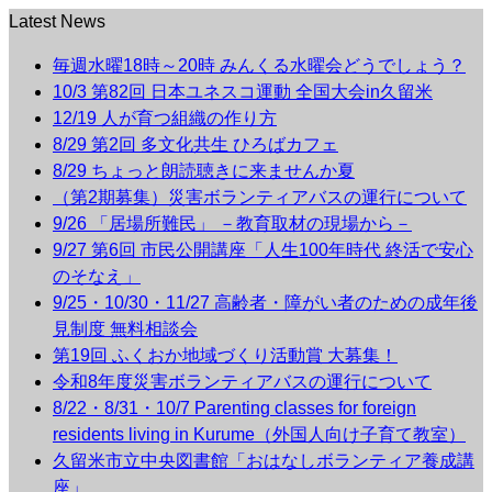
Latest News
毎週水曜18時～20時 みんくる水曜会どうでしょう？
10/3 第82回 日本ユネスコ運動 全国大会in久留米
12/19 人が育つ組織の作り方
8/29 第2回 多文化共生 ひろばカフェ
8/29 ちょっと朗読聴きに来ませんか夏
（第2期募集）災害ボランティアバスの運行について
9/26 「居場所難民」 －教育取材の現場から－
9/27 第6回 市民公開講座「人生100年時代 終活で安心
のそなえ」
9/25・10/30・11/27 高齢者・障がい者のための成年後
見制度 無料相談会
第19回 ふくおか地域づくり活動賞 大募集！
令和8年度災害ボランティアバスの運行について
8/22・8/31・10/7 Parenting classes for foreign
residents living in Kurume（外国人向け子育て教室）
久留米市立中央図書館「おはなしボランティア養成講
座」