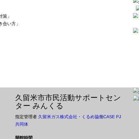
対策」
き合い方」
久留米市市民活動サポートセン
ター みんくる
指定管理者
久留米ガス株式会社・くるめ協働CASE PJ
共同体
開館時間