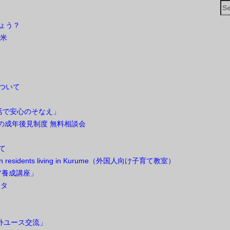
Se
for
しょう？
留米
ついて
 終活で安心のそなえ」
ための成年後見制度 無料相談会
て
oreign residents living in Kurume（外国人向け子育て教室）
ア養成講座」
スタ
海外ユース交流」