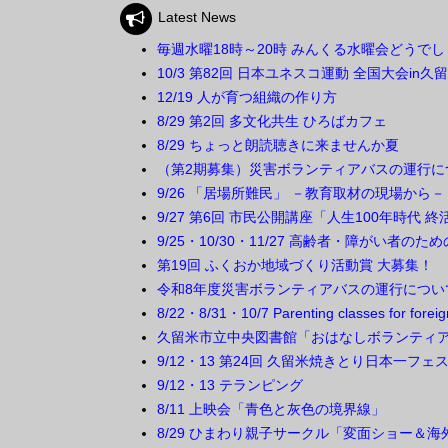
Latest News
毎週水曜18時～20時 みんくる水曜会どうで
10/3 第82回 日本ユネスコ運動 全国大会in久
12/19 人が育つ組織の作り方
8/29 第2回 多文化共生 ひろばカフェ
8/29 ちょっと朗読聴きに来ませんか夏
（第2期募集）災害ボランティアバスの運行に
9/26 「居場所難民」 －教育取材の現場から－
9/27 第6回 市民公開講座「人生100年時代
9/25・10/30・11/27 高齢者・障がい者の
第19回 ふくおか地域づくり活動賞 大募集！
令和8年度災害ボランティアバスの運行につい
8/22・8/31・10/7 Parenting classes for f
久留米市立中央図書館「おはなしボランティ
9/12・13 第24回 久留米焼きとり日本一フェ
9/12・13 テランピング
8/11 上映会「青色と灰色の境界線」
8/29 ひまわり親子サークル「変面ショー＆