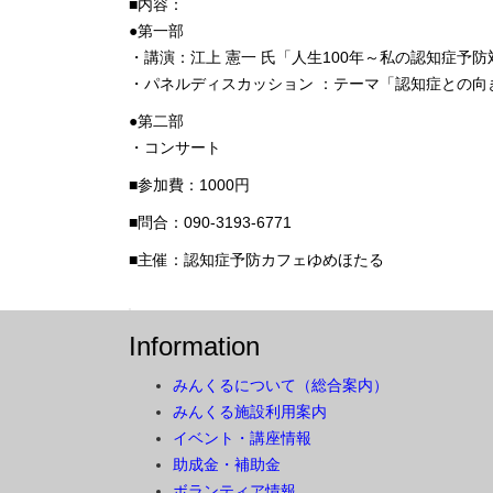
■内容：
●第一部
・講演：江上 憲一 氏「人生100年～私の認知症予防
・パネルディスカッション ：テーマ「認知症との向
●第二部
・コンサート
■参加費：1000円
■問合：090-3193-6771
■主催：認知症予防カフェゆめほたる
Information
みんくるについて（総合案内）
みんくる施設利用案内
イベント・講座情報
助成金・補助金
ボランティア情報