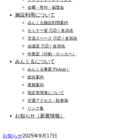
会費・寄付・協賛金
施設利用について
みんくる施設利用案内
セミナー室 ①② / 各16名
交流スペース ①② / 各30名
会議室 ①② / 各30名
作業室（印刷・ロッカー）
みんくるについて
みんくる事業 Pickup！
総合案内
業務案内
指定管理者について
交通アクセス・駐車場
リンク集
お知らせ（新着情報）
お知らせ
2025年9月17日