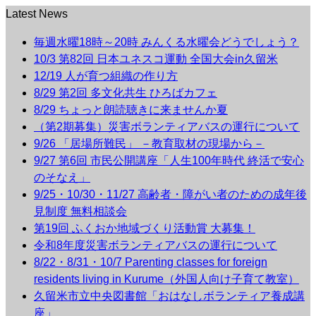
Latest News
毎週水曜18時～20時 みんくる水曜会どうでしょう？
10/3 第82回 日本ユネスコ運動 全国大会in久留米
12/19 人が育つ組織の作り方
8/29 第2回 多文化共生 ひろばカフェ
8/29 ちょっと朗読聴きに来ませんか夏
（第2期募集）災害ボランティアバスの運行について
9/26 「居場所難民」 －教育取材の現場から－
9/27 第6回 市民公開講座「人生100年時代 終活で安心
のそなえ」
9/25・10/30・11/27 高齢者・障がい者のための成年後
見制度 無料相談会
第19回 ふくおか地域づくり活動賞 大募集！
令和8年度災害ボランティアバスの運行について
8/22・8/31・10/7 Parenting classes for foreign
residents living in Kurume（外国人向け子育て教室）
久留米市立中央図書館「おはなしボランティア養成講
座」