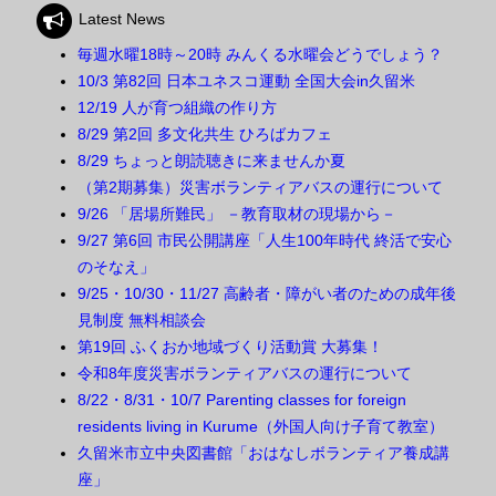
Latest News
毎週水曜18時～20時 みんくる水曜会どうでしょう？
10/3 第82回 日本ユネスコ運動 全国大会in久留米
12/19 人が育つ組織の作り方
8/29 第2回 多文化共生 ひろばカフェ
8/29 ちょっと朗読聴きに来ませんか夏
（第2期募集）災害ボランティアバスの運行について
9/26 「居場所難民」 －教育取材の現場から－
9/27 第6回 市民公開講座「人生100年時代 終活で安心
のそなえ」
9/25・10/30・11/27 高齢者・障がい者のための成年後
見制度 無料相談会
第19回 ふくおか地域づくり活動賞 大募集！
令和8年度災害ボランティアバスの運行について
8/22・8/31・10/7 Parenting classes for foreign
residents living in Kurume（外国人向け子育て教室）
久留米市立中央図書館「おはなしボランティア養成講
座」