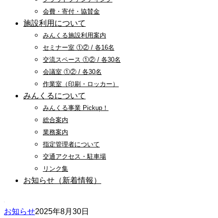
会費・寄付・協賛金
施設利用について
みんくる施設利用案内
セミナー室 ①② / 各16名
交流スペース ①② / 各30名
会議室 ①② / 各30名
作業室（印刷・ロッカー）
みんくるについて
みんくる事業 Pickup！
総合案内
業務案内
指定管理者について
交通アクセス・駐車場
リンク集
お知らせ（新着情報）
お知らせ
2025年8月30日