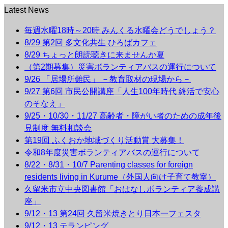
Latest News
毎週水曜18時～20時 みんくる水曜会どうでしょう？
8/29 第2回 多文化共生 ひろばカフェ
8/29 ちょっと朗読聴きに来ませんか夏
（第2期募集）災害ボランティアバスの運行について
9/26 「居場所難民」 －教育取材の現場から－
9/27 第6回 市民公開講座「人生100年時代 終活で安心
のそなえ」
9/25・10/30・11/27 高齢者・障がい者のための成年後
見制度 無料相談会
第19回 ふくおか地域づくり活動賞 大募集！
令和8年度災害ボランティアバスの運行について
8/22・8/31・10/7 Parenting classes for foreign
residents living in Kurume（外国人向け子育て教室）
久留米市立中央図書館「おはなしボランティア養成講
座」
9/12・13 第24回 久留米焼きとり日本一フェスタ
9/12・13 テランピング