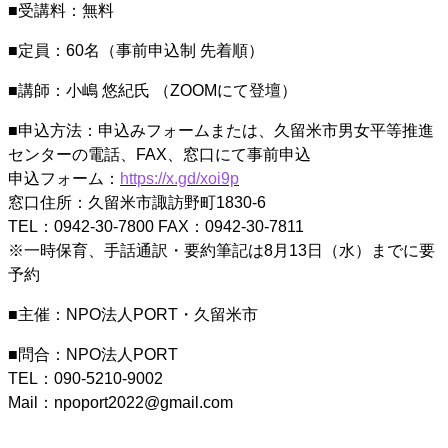
■受講料：無料
■定員：60名（事前申込制 先着順）
■講師：小嶋 悠紀氏 （ZOOMにて登壇）
■申込方法：申込みフォームまたは、久留米市男女平等推進
センターの電話、FAX、窓口にて事前申込
申込フォーム：
https://x.gd/xoi9p
窓口住所：久留米市諏訪野町1830-6
TEL：0942-30-7800 FAX：0942-30-7811
※一時保育、手話通訳・要約筆記は8月13日（水）までに要
予約
■主催：NPO法人PORT・久留米市
■問合：NPO法人PORT
TEL：090-5210-9002
Mail：npoport2022@gmail.com