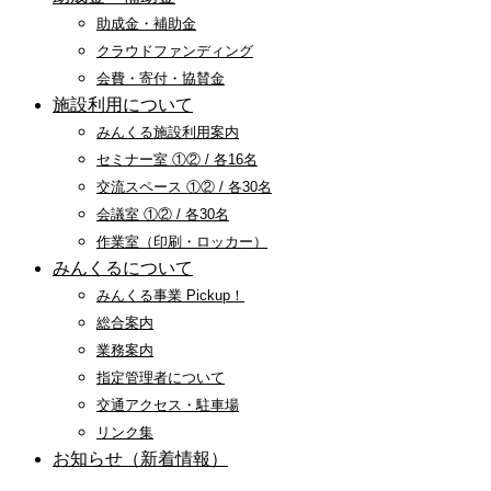
助成金・補助金
クラウドファンディング
会費・寄付・協賛金
施設利用について
みんくる施設利用案内
セミナー室 ①② / 各16名
交流スペース ①② / 各30名
会議室 ①② / 各30名
作業室（印刷・ロッカー）
みんくるについて
みんくる事業 Pickup！
総合案内
業務案内
指定管理者について
交通アクセス・駐車場
リンク集
お知らせ（新着情報）