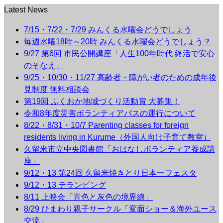
Latest News
7/15・7/22・7/29 みんくる水曜会どうでしょう
毎週水曜18時～20時 みんくる水曜会どうでしょう？
9/27 第6回 市民公開講座「人生100年時代 終活で安心
のそなえ」
9/25・10/30・11/27 高齢者・障がい者のための成年後
見制度 無料相談会
第19回 ふくおか地域づくり活動賞 大募集！
令和8年度災害ボランティアバスの運行について
8/22・8/31・10/7 Parenting classes for foreign
residents living in Kurume（外国人向け子育て教室）
久留米市立中央図書館「おはなしボランティア養成講
座」
9/12・13 第24回 久留米焼きとり日本一フェスタ
9/12・13 テランピング
8/11 上映会「青色と灰色の境界線」
8/29 ひまわり親子サークル「変面ショー＆海外ユース
交流」