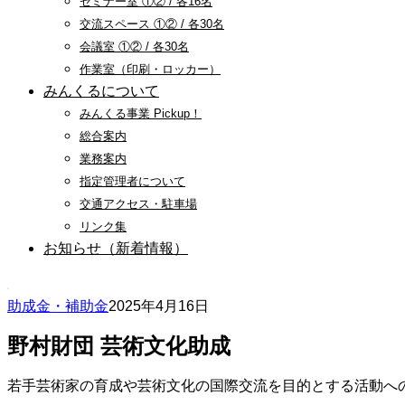
セミナー室 ①② / 各16名
交流スペース ①② / 各30名
会議室 ①② / 各30名
作業室（印刷・ロッカー）
みんくるについて
みんくる事業 Pickup！
総合案内
業務案内
指定管理者について
交通アクセス・駐車場
リンク集
お知らせ（新着情報）
助成金・補助金
2025年4月16日
野村財団 芸術文化助成
若手芸術家の育成や芸術文化の国際交流を目的とする活動へ