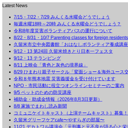
Latest News
7/15・7/22・7/29 みんくる水曜会どうでしょう
毎週水曜18時～20時 みんくる水曜会どうでしょう？
令和8年度災害ボランティアバスの運行について
8/22・8/31・10/7 Parenting classes for foreign r
久留米市立中央図書館「おはなしボランティア養成講座
9/12・13 第24回 久留米焼きとり日本一フェスタ
9/12・13 テランピング
8/11 上映会「青色と灰色の境界線」
8/29 ひまわり親子サークル「変面ショー＆海外ユース
令和８年熊本地震 災害義援金を受け付けています
NPO・市民活動に役立つオンラインセミナーのご案内
9/5 ペットのための防災講座
補助金・助成金情報（2026年8月3日更新）
8/8 家族でまわし読み新聞
コミュニケイトキャスト（上演チームキャスト）募集！
久留米グリーフケアcafe〜やすらぎの部屋〜
11/21 デカトワル講演会「元刑事と元不良が語る心と