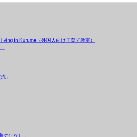
esidents living in Kurume（外国人向け子育て教室）
」
交流」
栄養のはなし」