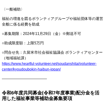
〈一般補助〉
福祉の増進を図るボランティアグループや福祉団体等の運営
全般に係る経費を助成
○募集期限：2024年11月29日（金）※郵送不可
○助成限度額：上限5万円
○問合せ先：久留米市社会福祉協議会 ボランティアセンター
（地域福祉課）
https://www.heartful-volunteer.net/soudanshitai/volunteer-
center/kyoudoubokin-haibun-ippan/
————————————
令和6年度共同募金(令和7年度事業)配分金を活
用した福祉事業等補助金募集要項