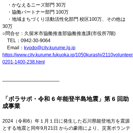
・かなえるニーズ部門 30万
・協働パートナー部門 100万
・地域まちづくり活動活性化部門 校区100万、その他は
30万
○問合せ：久留米市協働推進部協働推進課(市役所7階)
TEL：0942-30-9064
Email：
kyodo@city.kurume.lg.jp
https://www.city.kurume.fukuoka.jp/1050kurashi/2110volunteer
0201-1400-238.html
————————————
「ボラサポ・令和 6 年能登半島地震」第 6 回助
成事業
2024（令和6）年１月１日に発生した石川県能登地方を震源
とする地震と同年9月21日 からの豪雨により、災害ボランテ