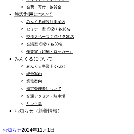
会費・寄付・協賛金
施設利用について
みんくる施設利用案内
セミナー室 ①② / 各16名
交流スペース ①② / 各30名
会議室 ①② / 各30名
作業室（印刷・ロッカー）
みんくるについて
みんくる事業 Pickup！
総合案内
業務案内
指定管理者について
交通アクセス・駐車場
リンク集
お知らせ（新着情報）
お知らせ
2024年11月1日