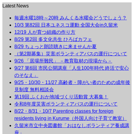
Latest News
毎週水曜18時～20時 みんくる水曜会どうでしょう？
10/3 第82回 日本ユネスコ運動 全国大会in久留米
12/19 人が育つ組織の作り方
8/29 第2回 多文化共生 ひろばカフェ
8/29 ちょっと朗読聴きに来ませんか夏
（第2期募集）災害ボランティアバスの運行について
9/26 「居場所難民」 －教育取材の現場から－
9/27 第6回 市民公開講座「人生100年時代 終活で安心
のそなえ」
9/25・10/30・11/27 高齢者・障がい者のための成年後
見制度 無料相談会
第19回 ふくおか地域づくり活動賞 大募集！
令和8年度災害ボランティアバスの運行について
8/22・8/31・10/7 Parenting classes for foreign
residents living in Kurume（外国人向け子育て教室）
久留米市立中央図書館「おはなしボランティア養成講
座」