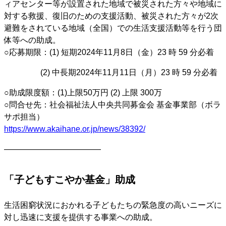
ィアセンター等が設置された地域で被災された方々や地域に
対する救援、復旧のための支援活動、被災された方々が2次
避難をされている地域（全国）での生活支援活動等を行う団
体等への助成。
○応募期限：(1) 短期2024年11月8日（金）23 時 59 分必着
(2) 中長期2024年11月11日（月）23 時 59 分必着
○助成限度額：(1)上限50万円 (2) 上限 300万
○問合せ先：社会福祉法人中央共同募金会 基金事業部（ボラ
サポ担当）
https://www.akaihane.or.jp/news/38392/
————————————
「子どもすこやか基金」助成
生活困窮状況におかれる子どもたちの緊急度の高いニーズに
対し迅速に支援を提供する事業への助成。