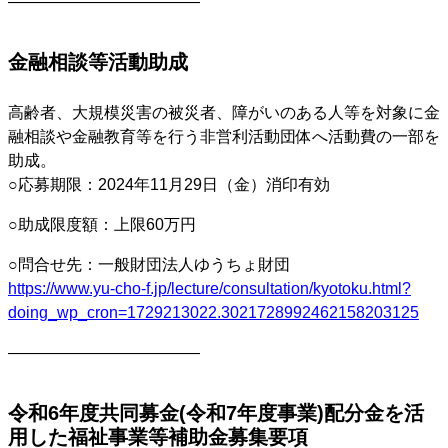
————————————
金融相談等活動助成
高齢者、大規模災害の被災者、障がいのある人等を対象に金
融相談や金融教育等を行う非営利活動団体へ活動費の一部を
助成。
○応募期限：2024年11月29日（金）消印有効
○助成限度額：上限60万円
○問合せ先：一般財団法人ゆうちょ財団
https://www.yu-cho-f.jp/lecture/consultation/kyotoku.html?
doing_wp_cron=1729213022.3021728992462158203125
————————————
令和6年度共同募金(令和7年度事業)配分金を活
用した福祉事業等補助金募集要項