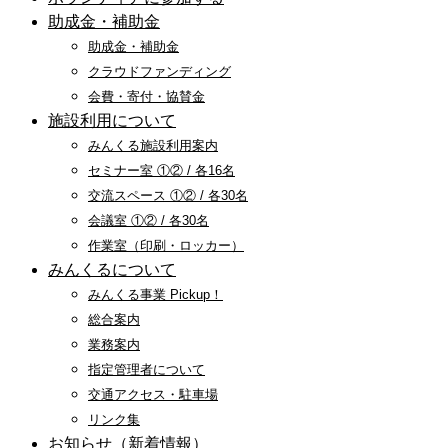
助成金・補助金
助成金・補助金
クラウドファンディング
会費・寄付・協賛金
施設利用について
みんくる施設利用案内
セミナー室 ①② / 各16名
交流スペース ①② / 各30名
会議室 ①② / 各30名
作業室（印刷・ロッカー）
みんくるについて
みんくる事業 Pickup！
総合案内
業務案内
指定管理者について
交通アクセス・駐車場
リンク集
お知らせ（新着情報）