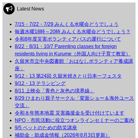
Latest News
7/15・7/22・7/29 みんくる水曜会どうでしょう
毎週水曜18時～20時 みんくる水曜会どうでしょう？
令和8年度災害ボランティアバスの運行について
8/22・8/31・10/7 Parenting classes for foreign
residents living in Kurume（外国人向け子育て教室）
久留米市立中央図書館「おはなしボランティア養成講
座」
9/12・13 第24回 久留米焼きとり日本一フェスタ
9/12・13 テランピング
8/11 上映会「青色と灰色の境界線」
8/29 ひまわり親子サークル「変面ショー＆海外ユース
交流」
令和８年熊本地震 災害義援金を受け付けています
NPO・市民活動に役立つオンラインセミナーのご案内
9/5 ペットのための防災講座
補助金・助成金情報（2026年8月3日更新）