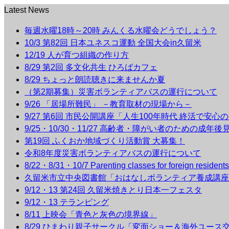
Latest News
毎週水曜18時～20時 みんくる水曜会どうでしょう？
10/3 第82回 日本ユネスコ運動 全国大会in久留米
12/19 人が育つ組織の作り方
8/29 第2回 多文化共生 ひろばカフェ
8/29 ちょっと朗読聴きに来ませんか夏
（第2期募集）災害ボランティアバスの運行について
9/26 「居場所難民」 －教育取材の現場から－
9/27 第6回 市民公開講座「人生100年時代 終活で安心
9/25・10/30・11/27 高齢者・障がい者のための成年
第19回 ふくおか地域づくり活動賞 大募集！
令和8年度災害ボランティアバスの運行について
8/22・8/31・10/7 Parenting classes for foreign r
久留米市立中央図書館「おはなしボランティア養成講座
9/12・13 第24回 久留米焼きとり日本一フェスタ
9/12・13 テランピング
8/11 上映会「青色と灰色の境界線」
8/29 ひまわり親子サークル「変面ショー＆海外ユース