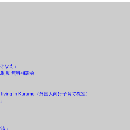
のそなえ」
後見制度 無料相談会
esidents living in Kurume（外国人向け子育て教室）
」
交流」