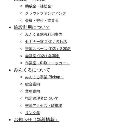
助成金・補助金
クラウドファンディング
会費・寄付・協賛金
施設利用について
みんくる施設利用案内
セミナー室 ①② / 各16名
交流スペース ①② / 各30名
会議室 ①② / 各30名
作業室（印刷・ロッカー）
みんくるについて
みんくる事業 Pickup！
総合案内
業務案内
指定管理者について
交通アクセス・駐車場
リンク集
お知らせ（新着情報）