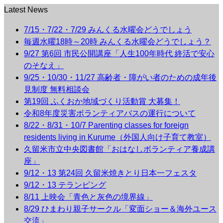
Latest News
7/15・7/22・7/29 みんくる水曜会どうでしょう
毎週水曜18時～20時 みんくる水曜会どうでしょう？
9/27 第6回 市民公開講座「人生100年時代 終活で安心
のそなえ」
9/25・10/30・11/27 高齢者・障がい者のための成年後
見制度 無料相談会
第19回 ふくおか地域づくり活動賞 大募集！
令和8年度災害ボランティアバスの運行について
8/22・8/31・10/7 Parenting classes for foreign
residents living in Kurume（外国人向け子育て教室）
久留米市立中央図書館「おはなしボランティア養成講
座」
9/12・13 第24回 久留米焼きとり日本一フェスタ
9/12・13 テランピング
8/11 上映会「青色と灰色の境界線」
8/29 ひまわり親子サークル「変面ショー＆海外ユース
交流」