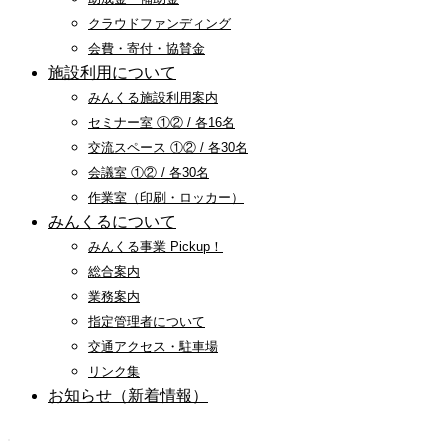
クラウドファンディング
会費・寄付・協賛金
施設利用について
みんくる施設利用案内
セミナー室 ①② / 各16名
交流スペース ①② / 各30名
会議室 ①② / 各30名
作業室（印刷・ロッカー）
みんくるについて
みんくる事業 Pickup！
総合案内
業務案内
指定管理者について
交通アクセス・駐車場
リンク集
お知らせ（新着情報）