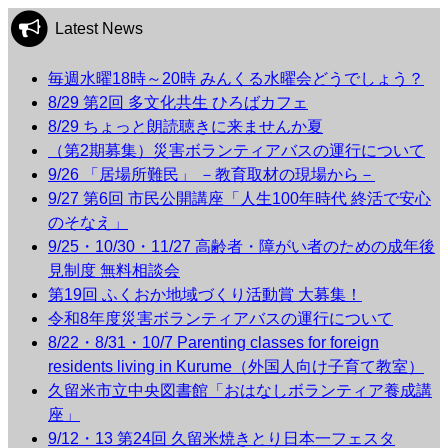
Latest News
毎週水曜18時～20時 みんくる水曜会どうでしょう？
8/29 第2回 多文化共生 ひろばカフェ
8/29 ちょっと朗読聴きに来ませんか夏
（第2期募集）災害ボランティアバスの運行について
9/26 「居場所難民」 －教育取材の現場から－
9/27 第6回 市民公開講座「人生100年時代 終活で安心
のそなえ」
9/25・10/30・11/27 高齢者・障がい者のための成年後
見制度 無料相談会
第19回 ふくおか地域づくり活動賞 大募集！
令和8年度災害ボランティアバスの運行について
8/22・8/31・10/7 Parenting classes for foreign
residents living in Kurume（外国人向け子育て教室）
久留米市立中央図書館「おはなしボランティア養成講
座」
9/12・13 第24回 久留米焼きとり日本一フェスタ