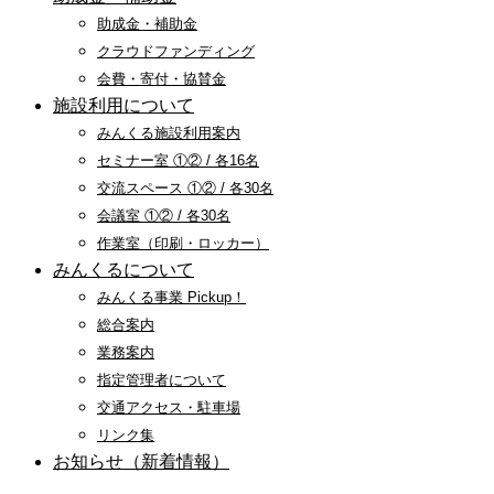
助成金・補助金
クラウドファンディング
会費・寄付・協賛金
施設利用について
みんくる施設利用案内
セミナー室 ①② / 各16名
交流スペース ①② / 各30名
会議室 ①② / 各30名
作業室（印刷・ロッカー）
みんくるについて
みんくる事業 Pickup！
総合案内
業務案内
指定管理者について
交通アクセス・駐車場
リンク集
お知らせ（新着情報）