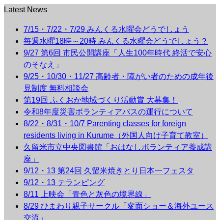
Latest News
7/15・7/22・7/29 みんくる水曜会どうでしょう
毎週水曜18時～20時 みんくる水曜会どうでしょう？
9/27 第6回 市民公開講座「人生100年時代 終活で安心
のそなえ」
9/25・10/30・11/27 高齢者・障がい者のための成年後
見制度 無料相談会
第19回 ふくおか地域づくり活動賞 大募集！
令和8年度災害ボランティアバスの運行について
8/22・8/31・10/7 Parenting classes for foreign
residents living in Kurume（外国人向け子育て教室）
久留米市立中央図書館「おはなしボランティア養成講
座」
9/12・13 第24回 久留米焼きとり日本一フェスタ
9/12・13 テランピング
8/11 上映会「青色と灰色の境界線」
8/29 ひまわり親子サークル「変面ショー＆海外ユース
交流」