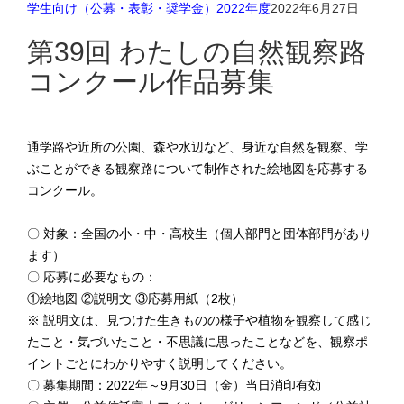
学生向け（公募・表彰・奨学金）2022年度
2022年6月27日
第39回 わたしの自然観察路
コンクール作品募集
通学路や近所の公園、森や水辺など、身近な自然を観察、学
ぶことができる観察路について制作された絵地図を応募する
コンクール。
〇 対象：全国の小・中・高校生（個人部門と団体部門があり
ます）
〇 応募に必要なもの：
①絵地図 ②説明文 ③応募用紙（2枚）
※ 説明文は、見つけた生きものの様子や植物を観察して感じ
たこと・気づいたこと・不思議に思ったことなどを、観察ポ
イントごとにわかりやすく説明してください。
〇 募集期間：2022年～9月30日（金）当日消印有効