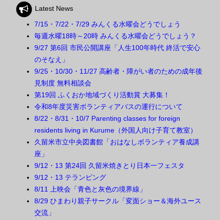
Latest News
7/15・7/22・7/29 みんくる水曜会どうでしょう
毎週水曜18時～20時 みんくる水曜会どうでしょう？
9/27 第6回 市民公開講座「人生100年時代 終活で安心
のそなえ」
9/25・10/30・11/27 高齢者・障がい者のための成年後
見制度 無料相談会
第19回 ふくおか地域づくり活動賞 大募集！
令和8年度災害ボランティアバスの運行について
8/22・8/31・10/7 Parenting classes for foreign
residents living in Kurume（外国人向け子育て教室）
久留米市立中央図書館「おはなしボランティア養成講
座」
9/12・13 第24回 久留米焼きとり日本一フェスタ
9/12・13 テランピング
8/11 上映会「青色と灰色の境界線」
8/29 ひまわり親子サークル「変面ショー＆海外ユース
交流」